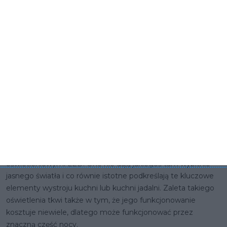
Oświetlenie typu LED
W przypadku kuchni lub jadalni fototapetę można także
połączyć z listwami oświetleniowymi LED. Mogą one
oświetlać ją chłodnym klimatycznym światłem albo
zdecydowanie bardziej intensywnym. Kluczowe znaczenie
ma też i to, że takie oświetlanie to bardzo ciekawy i
nowoczesny pomysł, bo rzecz jasna trzeba dbać o tapetę,
ale też i o to by była dostrzegalną, a jedną z najmodniejszych
ostatnio opcji jest fototapeta połączona z listwami
oświetleniowymi LED. One nie dają jakiegoś tam wybitnie
jasnego światła i co równie istotne podkreślają te kluczowe
elementy wystroju kuchni lub kuchni jadalni. Zaleta takiego
oświetlenia tkwi także w tym, że jego funkcjonowanie
kosztuje niewiele, dlatego może funkcjonować przez
znaczną część nocy.