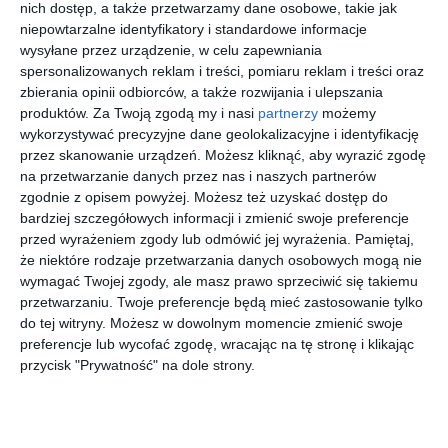
nich dostęp, a także przetwarzamy dane osobowe, takie jak
niepowtarzalne identyfikatory i standardowe informacje
wysyłane przez urządzenie, w celu zapewniania
spersonalizowanych reklam i treści, pomiaru reklam i treści oraz
zbierania opinii odbiorców, a także rozwijania i ulepszania
produktów.
Za Twoją zgodą my i nasi
partnerzy
możemy
wykorzystywać precyzyjne dane geolokalizacyjne i identyfikację
przez skanowanie urządzeń. Możesz kliknąć, aby wyrazić zgodę
na przetwarzanie danych przez nas i naszych partnerów
zgodnie z opisem powyżej. Możesz też uzyskać dostęp do
bardziej szczegółowych informacji i zmienić swoje preferencje
a
a
przed wyrażeniem zgody lub odmówić jej wyrażenia.
Pamiętaj,
Dodaj do ulubionych
Do
że niektóre rodzaje przetwarzania danych osobowych mogą nie
wymagać Twojej zgody, ale masz prawo sprzeciwić się takiemu
przetwarzaniu. Twoje preferencje będą mieć zastosowanie tylko
do tej witryny. Możesz w dowolnym momencie zmienić swoje
preferencje lub wycofać zgodę, wracając na tę stronę i klikając
przycisk "Prywatność" na dole strony.