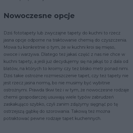
Nowoczesne opcje
Dziś fototapety lub zwyczajne tapety do kuchni to rzecz
jasna opcje odporne na traktowanie chemią do czyszczenia.
Mowa tu konkretnie o tym, że w kuchni kroi się mięso,
owoce i warzywa. Dlatego też jakaś część z nas nie chce w
kuchni tapety, a jeśli już decydujemy się na jakąś to z dala od
blatów, na których to kroimy czy tez blisko metr ponad nimi.
Dziś takie ostrożne rozmieszczenie tapet, czy też tapety nie
jest rzecz jasna normą, bo nie musimy być wybitnie
ostrożnymi. Prawda tkwi też i w tym, że nowoczesne rodzaje
chemii gospodarczej usuwają wiele typów zabrudzeń
zaskakująco szybko, czyli zanim zdążymy sięgnąć po tę
ostrzejszą gąbkę do szorowania. Takową też można
potraktować pewne rodzaje tapet kuchennych.