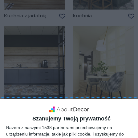
Kuchnia z jadalnią
kuchnia
Dodaj do ulubionych
Do
Nowoczesne biuro
Wizualizacja: kuchnia
zaprojektowane przez
Do
pracownię AM Invest
Szanujemy Twoją prywatność
Dodaj do ulubionych
Razem z naszymi 1538 partnerami przechowujemy na
urządzeniu informacje, takie jak pliki cookie, i uzyskujemy do