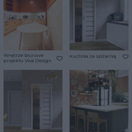
Wnętrze biurowe
Kuchnia ze spiżarnią
projektu Viva Design
Do
Dodaj do ulubionych