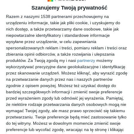
Szanujemy Twoją prywatność
Razem z naszymi 1538 partnerami przechowujemy na
urządzeniu informacje, takie jak pliki cookie, i uzyskujemy do
nich dostęp, a także przetwarzamy dane osobowe, takie jak
niepowtarzalne identyfikatory i standardowe informacje
wysyłane przez urządzenie, w celu zapewniania
spersonalizowanych reklam i treści, pomiaru reklam i treści oraz
zbierania opinii odbiorców, a także rozwijania i ulepszania
produktów.
Za Twoją zgodą my i nasi
partnerzy
możemy
wykorzystywać precyzyjne dane geolokalizacyjne i identyfikację
160-metrowy
przez skanowanie urządzeń. Możesz kliknąć, aby wyrazić zgodę
Kuchnia z wdziękiem
apartament na
na przetwarzanie danych przez nas i naszych partnerów
Do
Mokotowie autorstwa
zgodnie z opisem powyżej. Możesz też uzyskać dostęp do
Dodaj do ulubionych
Loft Factory
bardziej szczegółowych informacji i zmienić swoje preferencje
przed wyrażeniem zgody lub odmówić jej wyrażenia.
Pamiętaj,
że niektóre rodzaje przetwarzania danych osobowych mogą nie
wymagać Twojej zgody, ale masz prawo sprzeciwić się takiemu
przetwarzaniu. Twoje preferencje będą mieć zastosowanie tylko
do tej witryny. Możesz w dowolnym momencie zmienić swoje
preferencje lub wycofać zgodę, wracając na tę stronę i klikając