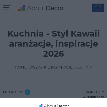
Kuchnia - Styl Kawaii
aranżacje, inspiracje
2026
HOME
WSZYSTKIE INSPIRACJE
KUCHNIA
FILTRUJ
1
SORTUJ
4 INSPIRACJE