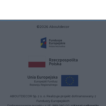
NIP 9662136111
©2026 Aboutdecor
ABOUTDECOR Sp. z o. o. Realizuje projekt dofinansowany z
Funduszy Europejskich
Dofinansowanie projektu z UE: 989 060,00 zł
Koszt całkowity