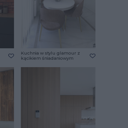
Kuchnia w stylu glamour z
kącikiem śniadaniowym
Dodaj do ulubionych
Dodaj do ulubio