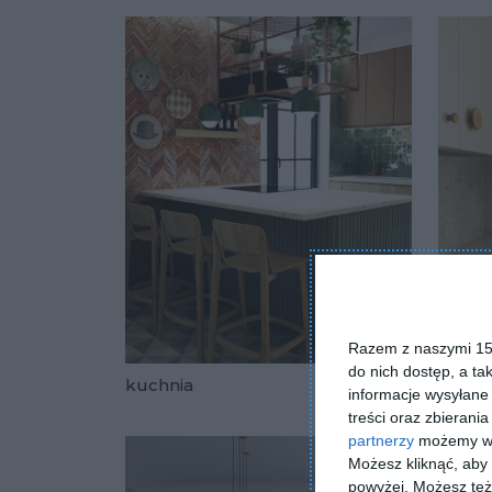
Dodaj do u
Razem z naszymi 153
do nich dostęp, a ta
Kokta
kuchnia
informacje wysyłane 
realiz
Dodaj do u
treści oraz zbierania
partnerzy
możemy wyk
Możesz kliknąć, aby
powyżej. Możesz też 