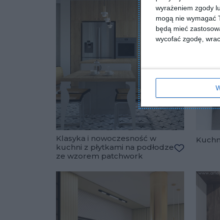
wyrażeniem zgody lu
mogą nie wymagać Tw
będą mieć zastosowa
wycofać zgodę, wraca
W
Klasyka i nowoczesność w
Kuchn
kuchni z płytkami na podłodze
ze wzorem patchwork
Dodaj do u