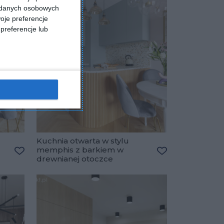
a danych osobowych
oje preferencje
preferencje lub
Kuchnia otwarta w stylu
memphis z barkiem w
drewnianej otoczce
Dodaj do ulubionych
Dodaj do ulubio