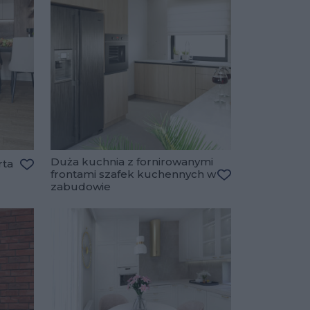
Duża kuchnia z fornirowanymi
rta
frontami szafek kuchennych w
Dodaj do ulubionych
zabudowie
Dodaj do ulubio