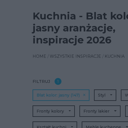
Kuchnia - Blat kol
jasny aranżacje,
inspiracje 2026
HOME
WSZYSTKIE INSPIRACJE
KUCHNIA
FILTRUJ
1
Blat kolor
jasny
(147)
Styl
W
Fronty kolory
Fronty lakier
Kształt kuchni
Meble kuchenne