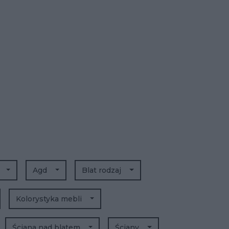
Agd
Blat rodzaj
Kolorystyka mebli
Ściana nad blatem
Ściany