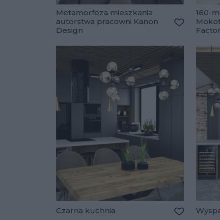
Metamorfoza mieszkania
160-m
autorstwa pracowni Kanon
Mokot
Design
Facto
Dodaj do u
Czarna kuchnia
Wyspa