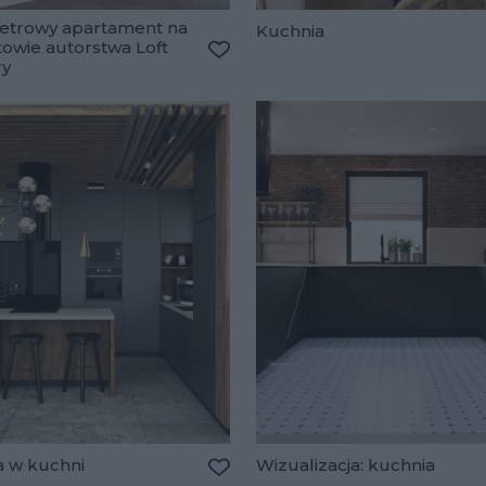
etrowy apartament na
Kuchnia
owie autorstwa Loft
ry
lubionych
Dodaj do ulubionych
 w kuchni
Wizualizacja: kuchnia