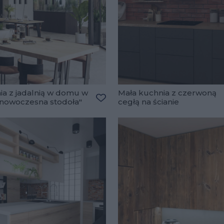
ia z jadalnią w domu w
Mała kuchnia z czerwoną
 "nowoczesna stodoła"
cegłą na ścianie
lubionych
Dodaj do ulubionych