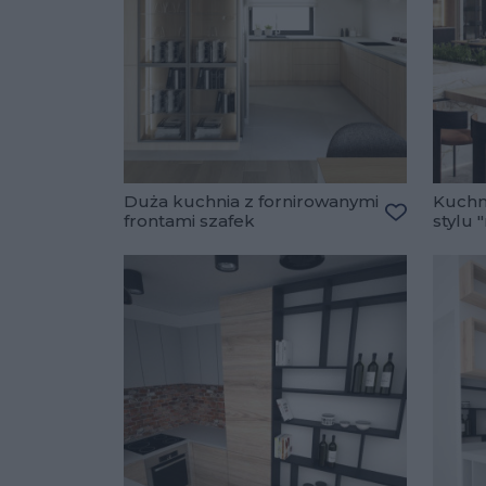
Duża kuchnia z fornirowanymi
Kuchn
frontami szafek
stylu
Dodaj do u