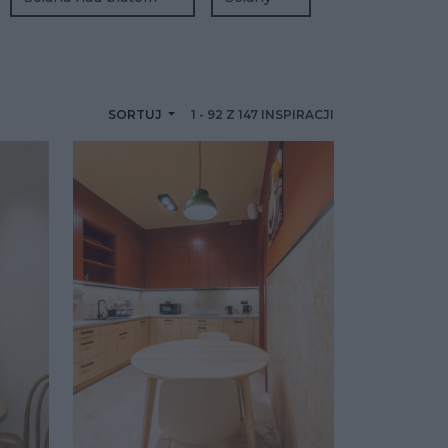
SORTUJ
1
-
92
Z
147
INSPIRACJI