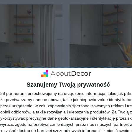
lubionych
Dodaj do ulubionych
Szanujemy Twoją prywatność
8 partnerami przechowujemy na urządzeniu informacje, takie jak pliki 
kże przetwarzamy dane osobowe, takie jak niepowtarzalne identyfikato
jl w dobrym smaku -
Koktajl w dobrym smaku -
przez urządzenie, w celu zapewniania spersonalizowanych reklam i tre
acja Finch Studio
realizacja Finch Studio
lubionych
Dodaj do ulubionych
 opinii odbiorców, a także rozwijania i ulepszania produktów.
Za Twoją z
orzystywać precyzyjne dane geolokalizacyjne i identyfikację przez s
 wyrazić zgodę na przetwarzanie danych przez nas i naszych partneró
uzyskać dostęp do bardziej szczegółowych informacji i zmienić swoje 