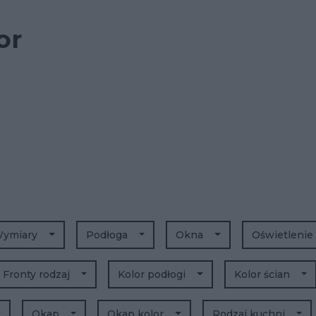
or
ymiary
Podłoga
Okna
Oświetlenie
Fronty rodzaj
Kolor podłogi
Kolor ścian
Okap
Okap kolor
Rodzaj kuchni