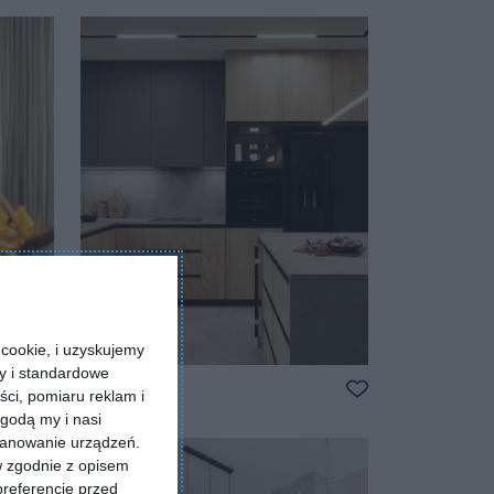
Dodaj do ulubionych
Dodaj do ulubio
cookie, i uzyskujemy
ry i standardowe
Kuchnia
ści, pomiaru reklam i
Dodaj do ulubio
Dodaj do ulubionych
godą my i nasi
kanowanie urządzeń.
w zgodnie z opisem
preferencje przed