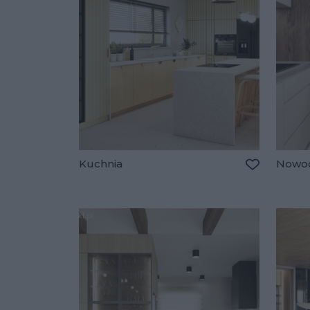
Kuchnia
Nowoc
Dodaj do u