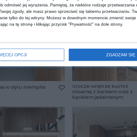
b odmówić jej wyrażenia.
Pamiętaj, że niektóre rodzaje przetwarzani
ojej zgody, ale masz prawo sprzeciwić się takiemu przetwarzaniu. Tw
nie tylko do tej witryny. Możesz w dowolnym momencie zmienić swoje 
jąc na tę stronę i klikając przycisk "Prywatność" na dole strony.
IĘCEJ OPCJI
ZGADZAM SIĘ
Urocze wnętrze kuchni
ia w stylu memphis
otwartej z barkiem oraz z
Dodaj do ulubionych
kącikiem jadalnianym
lubionych