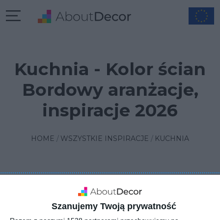
Kuchnia - Kolor ścian
Bordowy aranżacje,
inspiracje 2026
HOME
WSZYSTKIE INSPIRACJE
KUCHNIA
FILTRUJ
1
SORTUJ
2 INSPIRACJE
Szanujemy Twoją prywatność