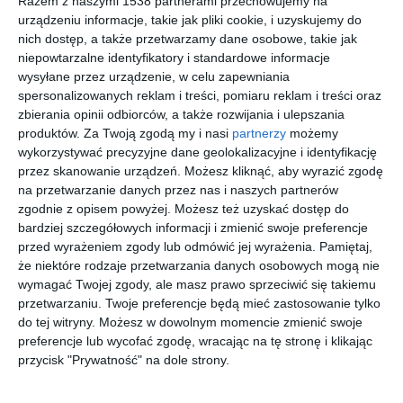
Razem z naszymi 1538 partnerami przechowujemy na
urządzeniu informacje, takie jak pliki cookie, i uzyskujemy do
nich dostęp, a także przetwarzamy dane osobowe, takie jak
niepowtarzalne identyfikatory i standardowe informacje
wysyłane przez urządzenie, w celu zapewniania
spersonalizowanych reklam i treści, pomiaru reklam i treści oraz
zbierania opinii odbiorców, a także rozwijania i ulepszania
produktów.
Za Twoją zgodą my i nasi
partnerzy
możemy
wykorzystywać precyzyjne dane geolokalizacyjne i identyfikację
przez skanowanie urządzeń. Możesz kliknąć, aby wyrazić zgodę
na przetwarzanie danych przez nas i naszych partnerów
zgodnie z opisem powyżej. Możesz też uzyskać dostęp do
Nowoczesna kuchnia
Kuchnia z miedzią
bardziej szczegółowych informacji i zmienić swoje preferencje
biało-bordowa
Dodaj do ulubionych
przed wyrażeniem zgody lub odmówić jej wyrażenia.
Pamiętaj,
Do
że niektóre rodzaje przetwarzania danych osobowych mogą nie
wymagać Twojej zgody, ale masz prawo sprzeciwić się takiemu
przetwarzaniu. Twoje preferencje będą mieć zastosowanie tylko
do tej witryny. Możesz w dowolnym momencie zmienić swoje
preferencje lub wycofać zgodę, wracając na tę stronę i klikając
przycisk "Prywatność" na dole strony.