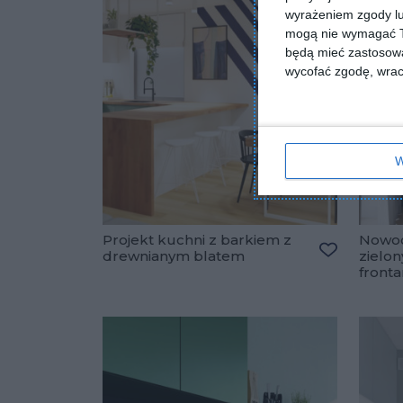
wyrażeniem zgody lu
mogą nie wymagać Tw
będą mieć zastosowa
wycofać zgodę, wraca
W
Projekt kuchni z barkiem z
Nowoc
drewnianym blatem
zielo
Dodaj do u
front