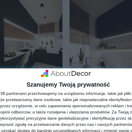
Szanujemy Twoją prywatność
8 partnerami przechowujemy na urządzeniu informacje, takie jak pliki 
uchnia z zielonymi
Projekt kuchni narożnej z
kże przetwarzamy dane osobowe, takie jak niepowtarzalne identyfikato
ami
oknem
przez urządzenie, w celu zapewniania spersonalizowanych reklam i tre
lubionych
Dodaj do ulubionych
 opinii odbiorców, a także rozwijania i ulepszania produktów.
Za Twoją z
orzystywać precyzyjne dane geolokalizacyjne i identyfikację przez s
 wyrazić zgodę na przetwarzanie danych przez nas i naszych partneró
uzyskać dostęp do bardziej szczegółowych informacji i zmienić swoje 