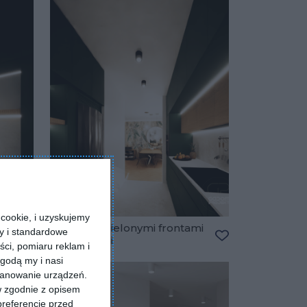
cookie, i uzyskujemy
Kuchnia z zielonymi frontami
ry i standardowe
meblowymi
ści, pomiaru reklam i
Dodaj do ulubionych
Dodaj do ulubio
godą my i nasi
kanowanie urządzeń.
w zgodnie z opisem
preferencje przed