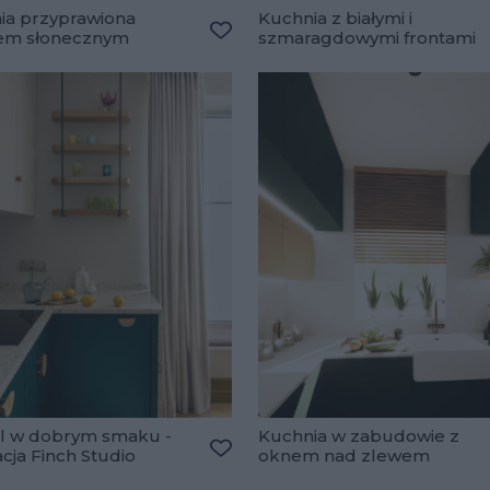
ia przyprawiona
Kuchnia z białymi i
łem słonecznym
szmaragdowymi frontami
lubionych
Dodaj do ulubionych
jl w dobrym smaku -
Kuchnia w zabudowie z
acja Finch Studio
oknem nad zlewem
lubionych
Dodaj do ulubionych