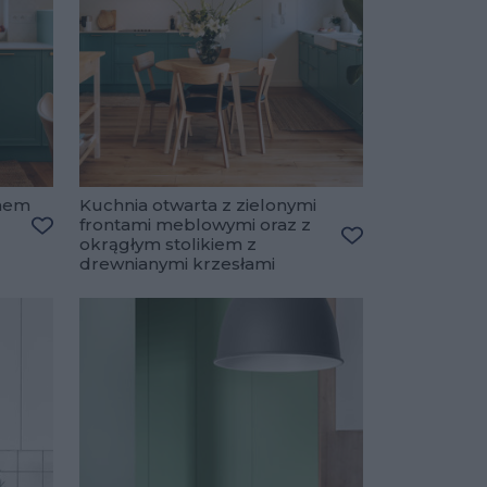
knem
Kuchnia otwarta z zielonymi
frontami meblowymi oraz z
okrągłym stolikiem z
Dodaj do ulubionych
Dodaj do ulubio
drewnianymi krzesłami