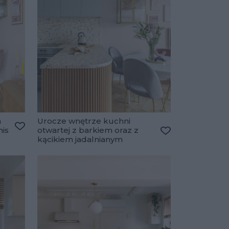
m
Urocze wnętrze kuchni
his
otwartej z barkiem oraz z
Dodaj do ulubionych
kącikiem jadalnianym
Dodaj do ulubio