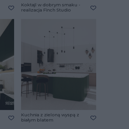
Koktajl w dobrym smaku -
realizacja Finch Studio
Dodaj do ulubionych
Dodaj do ulubio
Kuchnia z zieloną wyspą z
białym blatem
Dodaj do ulubionych
Dodaj do ulubio