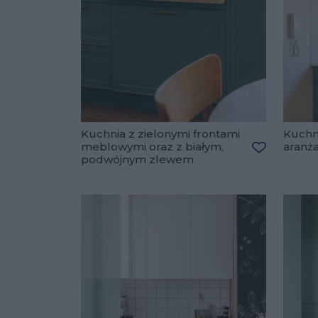
Kuchnia z zielonymi frontami
Kuchni
meblowymi oraz z białym,
aranż
podwójnym zlewem
Dodaj do u