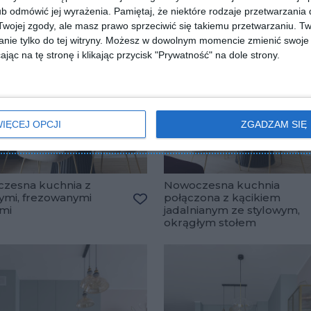
b odmówić jej wyrażenia.
Pamiętaj, że niektóre rodzaje przetwarzani
ojej zgody, ale masz prawo sprzeciwić się takiemu przetwarzaniu. Tw
nie tylko do tej witryny. Możesz w dowolnym momencie zmienić swoje 
jąc na tę stronę i klikając przycisk "Prywatność" na dole strony.
IĘCEJ OPCJI
ZGADZAM SIĘ
zesna kuchnia z
Nowoczesna kuchnia
nymi, frezowanymi
połączona z kącikiem
lubionych
ami
jadalnianym ze stylowym,
Dodaj do ulubionych
okrągłym stołem