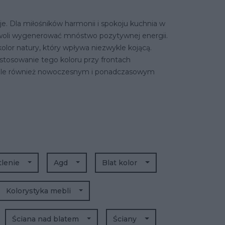
suje. Dla miłośników harmonii i spokoju kuchnia w
zwoli wygenerować mnóstwo pozytywnej energii.
olor natury, który wpływa niezwykle kojącą.
stosowanie tego koloru przy frontach
, ale również nowoczesnym i ponadczasowym
tlenie
Agd
Blat kolor
Kolorystyka mebli
Ściana nad blatem
Ściany