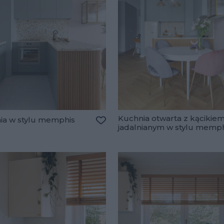
Kuchnia otwarta z kącikie
ia w stylu memphis
jadalnianym w stylu memp
Dodaj do ulubionych
lubionych