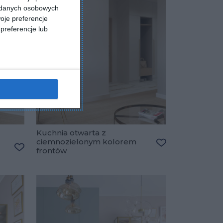
a danych osobowych
oje preferencje
preferencje lub
Kuchnia otwarta z
ciemnozielonym kolorem
frontów
Dodaj do ulubio
Dodaj do ulubionych