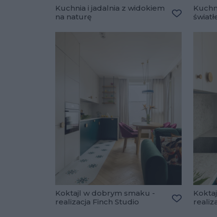
Kuchnia i jadalnia z widokiem
Kuchn
na naturę
świat
Dodaj do u
Koktajl w dobrym smaku -
Kokta
realizacja Finch Studio
realiz
Dodaj do u