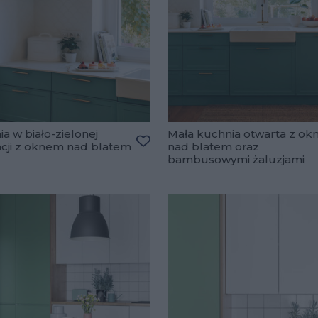
a w biało-zielonej
Mała kuchnia otwarta z o
acji z oknem nad blatem
nad blatem oraz
Dodaj do ulubionych
bambusowymi żaluzjami
lubionych