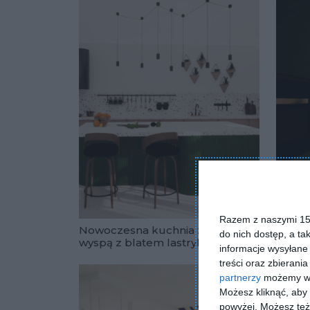
Razem z naszymi 153
Nowoczesna kuchnia z dużą
Mała k
do nich dostęp, a ta
wyspą z blatem lastryko
front
informacje wysyłane 
Dodaj do u
treści oraz zbierania
partnerzy
możemy wyk
Możesz kliknąć, aby
powyżej. Możesz też 