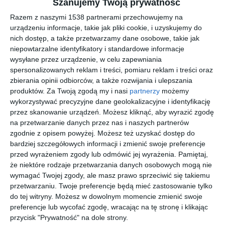
Szanujemy Twoją prywatność
Razem z naszymi 1538 partnerami przechowujemy na
urządzeniu informacje, takie jak pliki cookie, i uzyskujemy do
nich dostęp, a także przetwarzamy dane osobowe, takie jak
niepowtarzalne identyfikatory i standardowe informacje
wysyłane przez urządzenie, w celu zapewniania
spersonalizowanych reklam i treści, pomiaru reklam i treści oraz
zbierania opinii odbiorców, a także rozwijania i ulepszania
produktów.
Za Twoją zgodą my i nasi
partnerzy
możemy
wykorzystywać precyzyjne dane geolokalizacyjne i identyfikację
przez skanowanie urządzeń. Możesz kliknąć, aby wyrazić zgodę
na przetwarzanie danych przez nas i naszych partnerów
zgodnie z opisem powyżej. Możesz też uzyskać dostęp do
Projekt dużej kuchni z
Duża kuchnia w
bardziej szczegółowych informacji i zmienić swoje preferencje
szarą poliuretanową
kształcie litery U z
przed wyrażeniem zgody lub odmówić jej wyrażenia.
Pamiętaj,
podłogą
płytkami nad białym
Dodaj do ulubionych
Do
że niektóre rodzaje przetwarzania danych osobowych mogą nie
blatem
wymagać Twojej zgody, ale masz prawo sprzeciwić się takiemu
przetwarzaniu. Twoje preferencje będą mieć zastosowanie tylko
do tej witryny. Możesz w dowolnym momencie zmienić swoje
preferencje lub wycofać zgodę, wracając na tę stronę i klikając
przycisk "Prywatność" na dole strony.