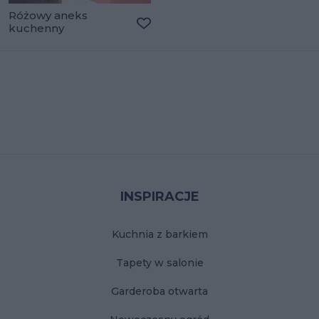
Różowy aneks
kuchenny
Dodaj do ulubionych
Stopka
INSPIRACJE
Kuchnia z barkiem
Tapety w salonie
Garderoba otwarta