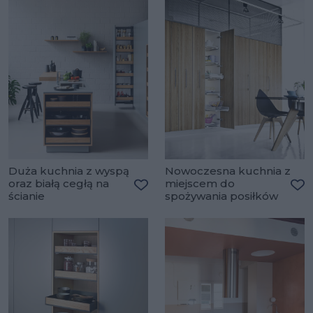
Duża kuchnia z wyspą
Nowoczesna kuchnia z
oraz białą cegłą na
miejscem do
ścianie
spożywania posiłków
Dodaj do ulubionych
Do