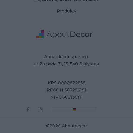
Produkty
Adres
Dane Firmy
Aboutdecor sp. z o.o.
ul. Żurawia 71, 15-540 Białystok
KRS 0000822858
REGON 385286191
NIP 9662136111
©2026 Aboutdecor