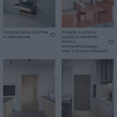
Funkcjonalna kuchnia
Projekt kuchni w
w zabudowie
wyspą w odcieniu
Dodaj do ulubionych
koloru
pomarańczowego
Do
oraz z szarym okapem