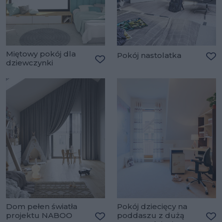
Miętowy pokój dla
Pokój nastolatka
dziewczynki
Do
Dodaj do ulubionych
Dom pełen światła
Pokój dziecięcy na
projektu NABOO
poddaszu z dużą