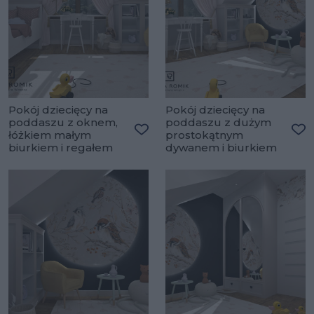
Pokój dziecięcy na
Pokój dziecięcy na
poddaszu z oknem,
poddaszu z dużym
łóżkiem małym
prostokątnym
Dodaj do ulubionych
Do
biurkiem i regałem
dywanem i biurkiem