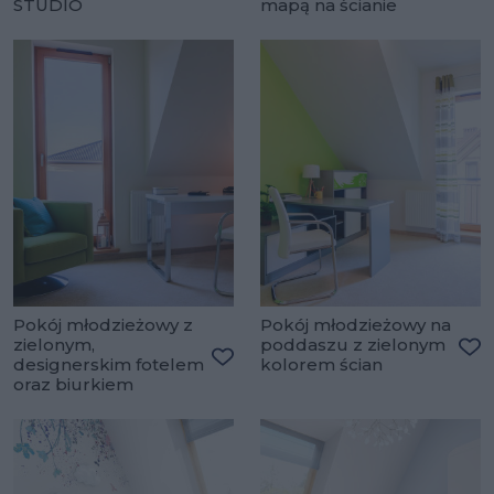
STUDIO
mapą na ścianie
Dodaj do ulubionych
Do
Pokój młodzieżowy z
Pokój młodzieżowy na
zielonym,
poddaszu z zielonym
designerskim fotelem
kolorem ścian
Do
Dodaj do ulubionych
oraz biurkiem