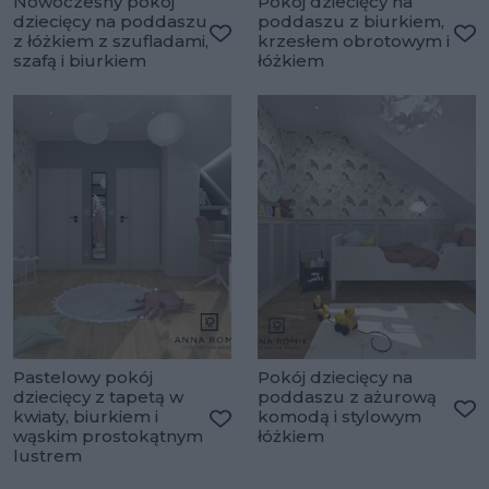
Nowoczesny pokój
Pokój dziecięcy na
dziecięcy na poddaszu
poddaszu z biurkiem,
z łóżkiem z szufladami,
krzesłem obrotowym i
Dodaj do ulubionych
Do
szafą i biurkiem
łóżkiem
Pastelowy pokój
Pokój dziecięcy na
dziecięcy z tapetą w
poddaszu z ażurową
kwiaty, biurkiem i
komodą i stylowym
Do
wąskim prostokątnym
łóżkiem
Dodaj do ulubionych
lustrem