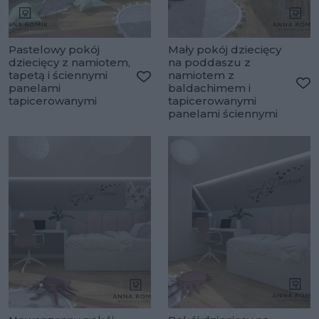
Pastelowy pokój
Mały pokój dziecięcy
dziecięcy z namiotem,
na poddaszu z
tapetą i ściennymi
namiotem z
panelami
baldachimem i
Dodaj do ulubionych
Do
tapicerowanymi
tapicerowanymi
panelami ściennymi