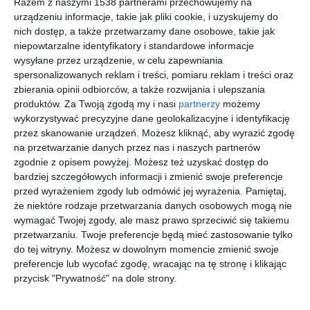
Razem z naszymi 1538 partnerami przechowujemy na
urządzeniu informacje, takie jak pliki cookie, i uzyskujemy do
nich dostęp, a także przetwarzamy dane osobowe, takie jak
niepowtarzalne identyfikatory i standardowe informacje
Projekt pokoju
Projekt pokoju
wysyłane przez urządzenie, w celu zapewniania
młodzieżowego na
dziewczynki na
spersonalizowanych reklam i treści, pomiaru reklam i treści oraz
poddaszu z fotelem
poddaszu z różowymi
zbierania opinii odbiorców, a także rozwijania i ulepszania
Dodaj do ulubionych
gamingowym
zasłonami, białymi
Do
produktów.
Za Twoją zgodą my i nasi
partnerzy
możemy
meblami
wykorzystywać precyzyjne dane geolokalizacyjne i identyfikację
przez skanowanie urządzeń. Możesz kliknąć, aby wyrazić zgodę
na przetwarzanie danych przez nas i naszych partnerów
zgodnie z opisem powyżej. Możesz też uzyskać dostęp do
bardziej szczegółowych informacji i zmienić swoje preferencje
przed wyrażeniem zgody lub odmówić jej wyrażenia.
Pamiętaj,
że niektóre rodzaje przetwarzania danych osobowych mogą nie
wymagać Twojej zgody, ale masz prawo sprzeciwić się takiemu
przetwarzaniu. Twoje preferencje będą mieć zastosowanie tylko
do tej witryny. Możesz w dowolnym momencie zmienić swoje
preferencje lub wycofać zgodę, wracając na tę stronę i klikając
przycisk "Prywatność" na dole strony.