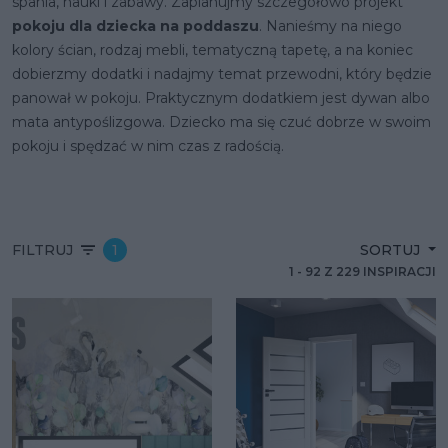
spania, nauki i zabawy. Zaplanujmy szczegółowo projekt
pokoju dla dziecka na poddaszu
. Nanieśmy na niego
kolory ścian, rodzaj mebli, tematyczną tapetę, a na koniec
dobierzmy dodatki i nadajmy temat przewodni, który będzie
panował w pokoju. Praktycznym dodatkiem jest dywan albo
mata antypoślizgowa. Dziecko ma się czuć dobrze w swoim
pokoju i spędzać w nim czas z radością.
FILTRUJ
1
SORTUJ
1
-
92
Z
229
INSPIRACJI