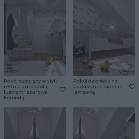
Pokój dziecięcy w stylu
Pokój dziecięcy na
retro z duża szafą,
poddaszu z tapetą i
lustrem i ażurowa
lamperią
Do
Dodaj do ulubionych
komodą