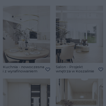
Dodaj do ulubionych
Do
Kuchnia - nowoczesna
Salon - Projekt
i z wyrafinowaniem
wnętrza w Koszalinie
Dodaj do ulubionych
Do