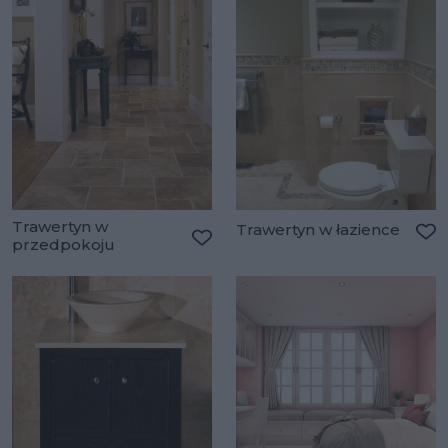
Trawertyn w
Trawertyn w łazience
przedpokoju
Do
Dodaj do ulubionych