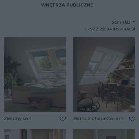
WNĘTRZA PUBLICZNE
SORTUJ
1
-
92
Z
25504
INSPIRACJI
Zielony sen
Biuro z charakterem
Dodaj do ulubionych
Do