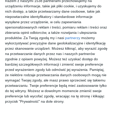
Razem z naszymi 1538 partnerami przechowujemy na
urządzeniu informacje, takie jak pliki cookie, i uzyskujemy do
nich dostęp, a także przetwarzamy dane osobowe, takie jak
niepowtarzalne identyfikatory i standardowe informacje
wysyłane przez urządzenie, w celu zapewniania
spersonalizowanych reklam i treści, pomiaru reklam i treści oraz
zbierania opinii odbiorców, a także rozwijania i ulepszania
produktów.
Za Twoją zgodą my i nasi
partnerzy
możemy
wykorzystywać precyzyjne dane geolokalizacyjne i identyfikację
Zatopiony w naturze -
Zatopiony w naturze -
przez skanowanie urządzeń. Możesz kliknąć, aby wyrazić zgodę
domek wypoczynkowy
domek wypoczynkowy
na przetwarzanie danych przez nas i naszych partnerów
z kojącymi widokami
z kojącymi widokami
Dodaj do ulubionych
Do
zgodnie z opisem powyżej. Możesz też uzyskać dostęp do
bardziej szczegółowych informacji i zmienić swoje preferencje
przed wyrażeniem zgody lub odmówić jej wyrażenia.
Pamiętaj,
że niektóre rodzaje przetwarzania danych osobowych mogą nie
wymagać Twojej zgody, ale masz prawo sprzeciwić się takiemu
przetwarzaniu. Twoje preferencje będą mieć zastosowanie tylko
do tej witryny. Możesz w dowolnym momencie zmienić swoje
preferencje lub wycofać zgodę, wracając na tę stronę i klikając
przycisk "Prywatność" na dole strony.