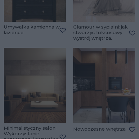
Umywalka kamienna w
Glamour w sypialni: jak
łazience
stworzyć luksusowy
Dodaj do ulubionych
wystrój wnętrza.
Do
Minimalistyczny salon:
Nowoczesne wnętrza
Wykorzystanie
Do