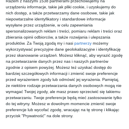
Razem z naszymi 1538 partnerami przechowujemy na
urządzeniu informacje, takie jak pliki cookie, i uzyskujemy do
nich dostęp, a także przetwarzamy dane osobowe, takie jak
niepowtarzalne identyfikatory i standardowe informacje
wysyłane przez urządzenie, w celu zapewniania
spersonalizowanych reklam i treści, pomiaru reklam i treści oraz
zbierania opinii odbiorców, a także rozwijania i ulepszania
Kuchnia - w stylu
Kuchnia
produktów.
Za Twoją zgodą my i nasi
partnerzy
możemy
glamour
Do
wykorzystywać precyzyjne dane geolokalizacyjne i identyfikację
Dodaj do ulubionych
przez skanowanie urządzeń. Możesz kliknąć, aby wyrazić zgodę
na przetwarzanie danych przez nas i naszych partnerów
zgodnie z opisem powyżej. Możesz też uzyskać dostęp do
bardziej szczegółowych informacji i zmienić swoje preferencje
przed wyrażeniem zgody lub odmówić jej wyrażenia.
Pamiętaj,
że niektóre rodzaje przetwarzania danych osobowych mogą nie
wymagać Twojej zgody, ale masz prawo sprzeciwić się takiemu
przetwarzaniu. Twoje preferencje będą mieć zastosowanie tylko
do tej witryny. Możesz w dowolnym momencie zmienić swoje
preferencje lub wycofać zgodę, wracając na tę stronę i klikając
przycisk "Prywatność" na dole strony.