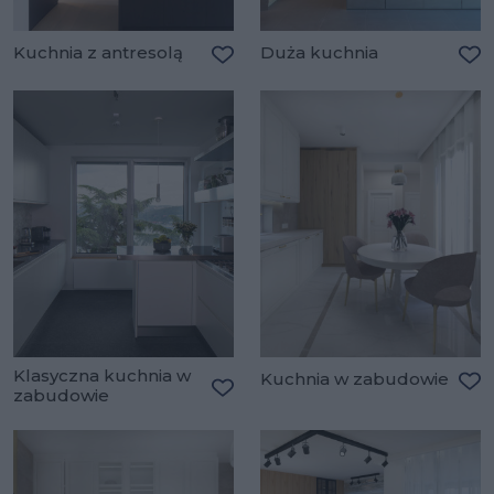
Kuchnia z antresolą
Duża kuchnia
Dodaj do ulubionych
Do
Klasyczna kuchnia w
Kuchnia w zabudowie
zabudowie
Do
Dodaj do ulubionych