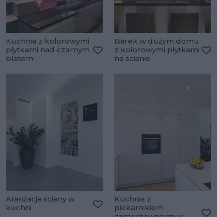
Kuchnia z kolorowymi
Barek w dużym domu
płytkami nad czarnym
z kolorowymi płytkami
blatem
na ścianie
Dodaj do ulubionych
Do
Aranżacja ściany w
Kuchnia z
kuchni
piekarnikiem
Dodaj do ulubionych
zamontowanym w