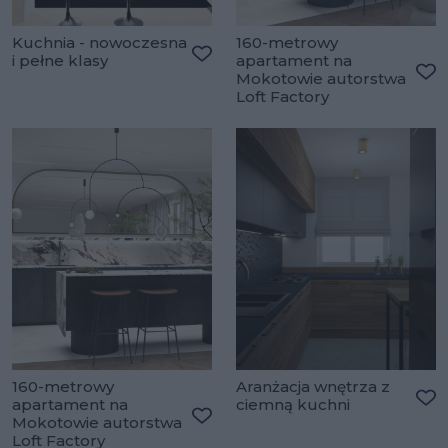
Kuchnia - nowoczesna
160-metrowy
i pełne klasy
apartament na
Dodaj do ulubionych
Mokotowie autorstwa
Do
Loft Factory
160-metrowy
Aranżacja wnętrza z
apartament na
ciemną kuchni
Do
Mokotowie autorstwa
Dodaj do ulubionych
Loft Factory