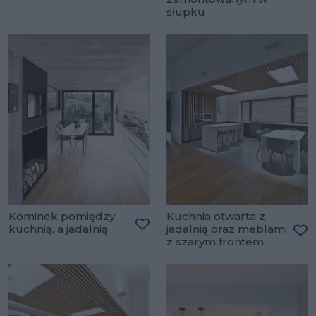
Do
słupku
Kominek pomiędzy
Kuchnia otwarta z
kuchnią, a jadalnią
jadalnią oraz meblami
Dodaj do ulubionych
z szarym frontem
Do