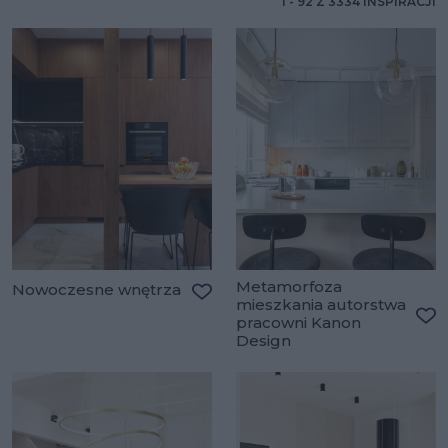
1
-
92
Z
3334
INSPIRACJI
Metamorfoza
Nowoczesne wnętrza
mieszkania autorstwa
Dodaj do ulubionych
pracowni Kanon
Do
Design