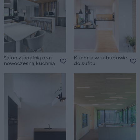
Salon z jadalnią oraz
Kuchnia w zabudowie
nowoczesną kuchnią
do sufitu
Dodaj do ulubionych
Do