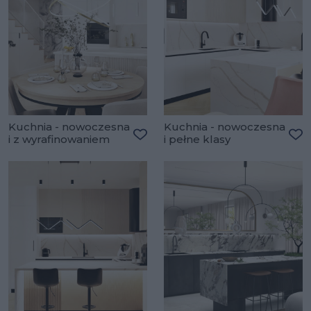
Kuchnia - nowoczesna
Kuchnia - nowoczesna
i z wyrafinowaniem
i pełne klasy
Dodaj do ulubionych
Do