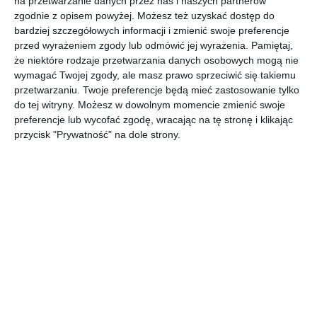
na przetwarzanie danych przez nas i naszych partnerów
zgodnie z opisem powyżej. Możesz też uzyskać dostęp do
bardziej szczegółowych informacji i zmienić swoje preferencje
przed wyrażeniem zgody lub odmówić jej wyrażenia.
Pamiętaj,
że niektóre rodzaje przetwarzania danych osobowych mogą nie
Nowoczesne biuro
Nowoczesne biuro
wymagać Twojej zgody, ale masz prawo sprzeciwić się takiemu
zaprojektowane przez
zaprojektowane przez
przetwarzaniu. Twoje preferencje będą mieć zastosowanie tylko
pracownię AM Invest
pracownię AM Invest
Dodaj do ulubionych
Do
do tej witryny. Możesz w dowolnym momencie zmienić swoje
preferencje lub wycofać zgodę, wracając na tę stronę i klikając
przycisk "Prywatność" na dole strony.
a
a
Dodaj do ulubionych
Do