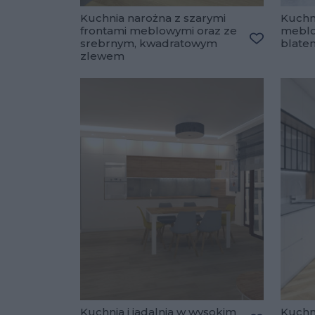
Kuchnia narożna z szarymi
Kuchni
frontami meblowymi oraz ze
meblo
srebrnym, kwadratowym
blate
Dodaj do u
zlewem
Kuchnia i jadalnia w wysokim
Kuchni