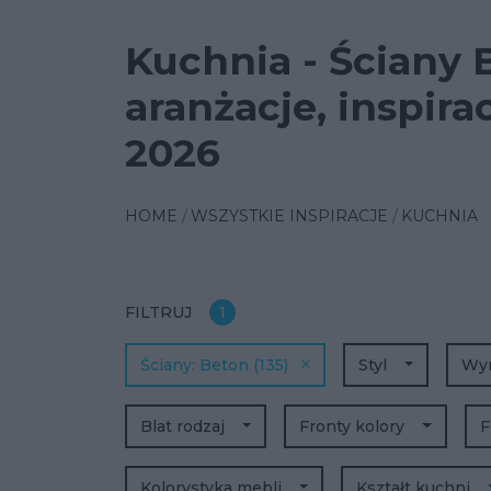
Kuchnia - Ściany 
aranżacje, inspira
2026
HOME
WSZYSTKIE INSPIRACJE
KUCHNIA
FILTRUJ
1
Ściany
Beton
(135)
Styl
Wy
Blat rodzaj
Fronty kolory
F
Kolorystyka mebli
Kształt kuchni