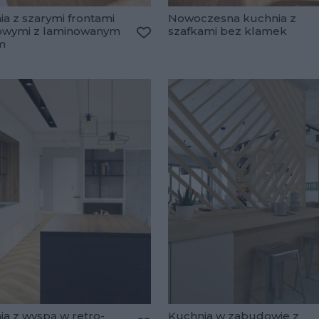
a z szarymi frontami
Nowoczesna kuchnia z
wymi z laminowanym
szafkami bez klamek
m
Dodaj do ulubionych
lubionych
a z wyspą w retro-
Kuchnia w zabudowie z