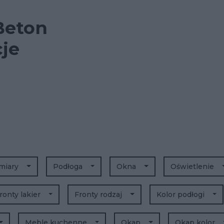
Beton
cje
miary
Podłoga
Okna
Oświetlenie
ronty lakier
Fronty rodzaj
Kolor podłogi
Meble kuchenne
Okap
Okap kolor