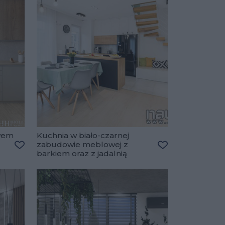
wem
Kuchnia w biało-czarnej
zabudowie meblowej z
barkiem oraz z jadalnią
Dodaj do ulubionych
Dodaj do ulubio