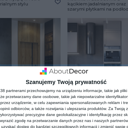
rialnym stylu
kącikiem jadalnianym oraz
lubionych
Dodaj do ulubionych
szarymi płytkami na podło
Szanujemy Twoją prywatność
8 partnerami przechowujemy na urządzeniu informacje, takie jak pliki 
kże przetwarzamy dane osobowe, takie jak niepowtarzalne identyfikato
przez urządzenie, w celu zapewniania spersonalizowanych reklam i tre
 opinii odbiorców, a także rozwijania i ulepszania produktów.
Za Twoją z
te wnętrze mieszkania w
Nowoczesna, mała kuchnia
orzystywać precyzyjne dane geolokalizacyjne i identyfikację przez s
 nowoczesnym z
barem, okrągłym okapem
 wyrazić zgodę na przetwarzanie danych przez nas i naszych partneró
ianymi drzwiami marki
oraz zabudową AGD w słu
lubionych
uzyskać dostęp do bardziej szczegółowych informacji i zmienić swoje 
Dodaj do ulubionych