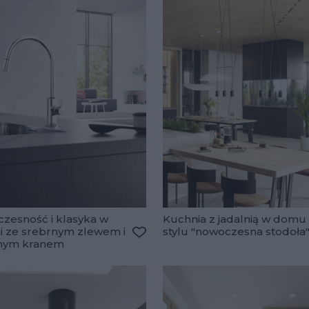
zesność i klasyka w
Kuchnia z jadalnią w domu
i ze srebrnym zlewem i
stylu "nowoczesna stodoła
lubionych
nym kranem
Dodaj do ulubionych