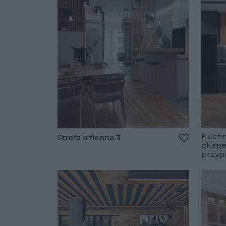
Kuchn
Strefa dzienna 3
okap
Dodaj do u
przyp