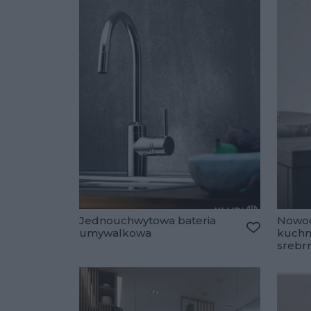
Jednouchwytowa bateria
Nowoc
umywalkowa
kuchn
Dodaj do u
srebr