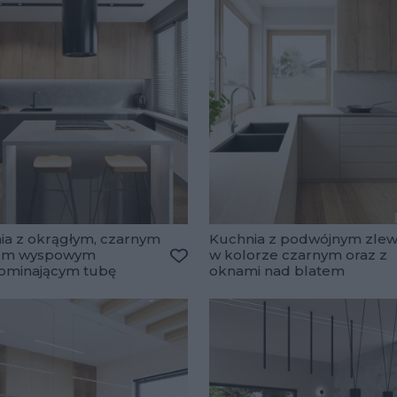
ia z okrągłym, czarnym
Kuchnia z podwójnym zle
em wyspowym
w kolorze czarnym oraz z
lubionych
ominającym tubę
oknami nad blatem
Dodaj do ulubionych