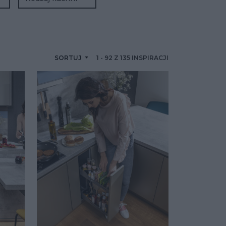
SORTUJ
1
-
92
Z
135
INSPIRACJI