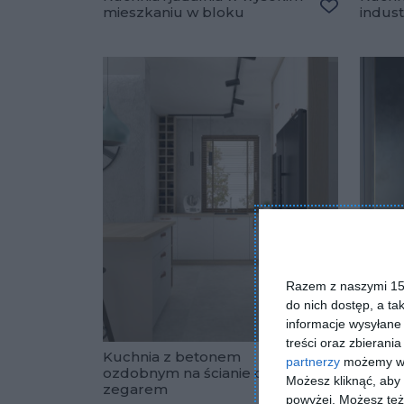
mieszkaniu w bloku
indust
Dodaj do u
Razem z naszymi 153
do nich dostęp, a ta
informacje wysyłane 
treści oraz zbierania
Kuchnia z betonem
Otwar
partnerzy
możemy wyk
ozdobnym na ścianie oraz
stylu
Możesz kliknąć, aby
zegarem
drewn
Dodaj do u
powyżej. Możesz też 