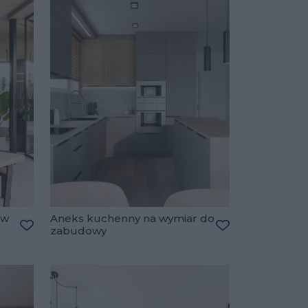
 w
Aneks kuchenny na wymiar do
"
zabudowy
Dodaj do ulubionych
Dodaj do ulubio