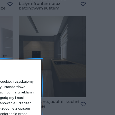
białymi frontami oraz
dze
betonowym sufitem
Dodaj do ulubionych
Dodaj do ulubio
cookie, i uzyskujemy
ry i standardowe
ści, pomiaru reklam i
godą my i nasi
 z
Projekt salonu, jadalni i kuchni
kanowanie urządzeń.
w zabudowie
w zgodnie z opisem
Dodaj do ulubio
pku
Dodaj do ulubionych
preferencje przed