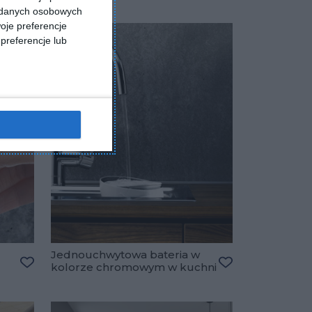
a danych osobowych
oje preferencje
preferencje lub
Jednouchwytowa bateria w
kolorze chromowym w kuchni
Dodaj do ulubionych
Dodaj do ulubio