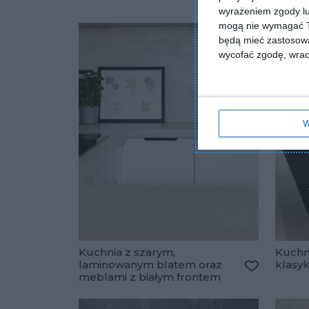
PORT
wyrażeniem zgody lu
mogą nie wymagać Tw
będą mieć zastosowa
wycofać zgodę, wraca
W
Kuchnia z szarym,
Kuchn
laminowanym blatem oraz
klasyk
meblami z białym frontem
Dodaj do u