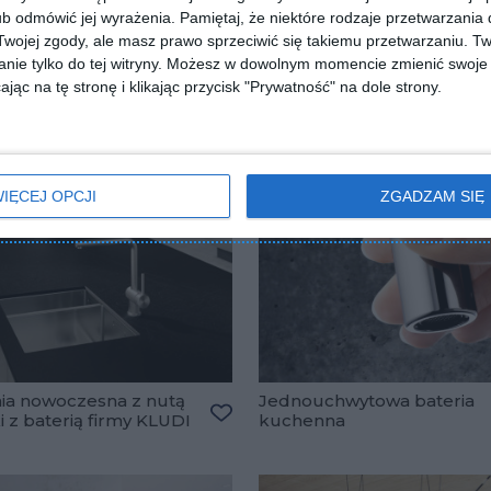
A
b odmówić jej wyrażenia.
Pamiętaj, że niektóre rodzaje przetwarzani
ojej zgody, ale masz prawo sprzeciwić się takiemu przetwarzaniu. Tw
nie tylko do tej witryny. Możesz w dowolnym momencie zmienić swoje 
jąc na tę stronę i klikając przycisk "Prywatność" na dole strony.
IĘCEJ OPCJI
ZGADZAM SIĘ
ia nowoczesna z nutą
Jednouchwytowa bateria
i z baterią firmy KLUDI
kuchenna
Dodaj do ulubionych
lubionych