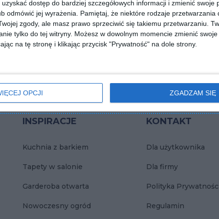
uzyskać dostęp do bardziej szczegółowych informacji i zmienić swoje 
oszt całkowity projektu:
1 292 216,00 zł
b odmówić jej wyrażenia.
Pamiętaj, że niektóre rodzaje przetwarzani
ojej zgody, ale masz prawo sprzeciwić się takiemu przetwarzaniu. Tw
kalowalnego serwisu Aboutdecor na rynku krajowym oraz międ
nie tylko do tej witryny. Możesz w dowolnym momencie zmienić swoje 
nia treści na zdjęciach celem lepszego dopasowania contentu
jąc na tę stronę i klikając przycisk "Prywatność" na dole strony.
IĘCEJ OPCJI
ZGADZAM SIĘ
INSPIRACJE
KONTAKT
Kuchnia z barkiem
Dla użytkownika
Tapety w salonie
Dla firmy
Garderoba otwarta
Polityka Prywatnośc
Nowoczesny ogród
Regulamin