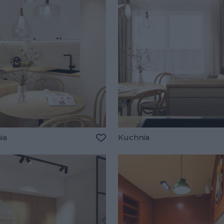
ia
Kuchnia
lubionych
Dodaj do ulubionych