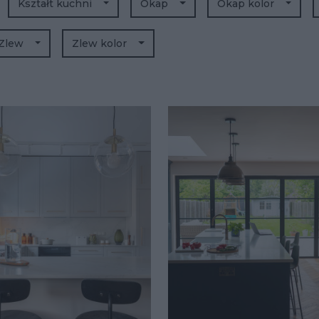
Kształt kuchni
Okap
Okap kolor
Zlew
Zlew kolor