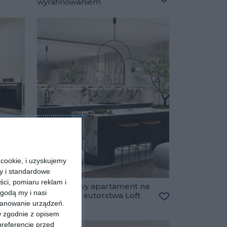
wyrafinowaniem
Dodaj do ulubionych
Dodaj do ulubio
cookie, i uzyskujemy
ry i standardowe
ści, pomiaru reklam i
ym
160-metrowy apartament na
godą my i nasi
Mokotowie autorstwa Loft
Dodaj do ulubionych
kanowanie urządzeń.
Factory
Dodaj do ulubio
w zgodnie z opisem
preferencje przed