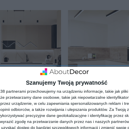
Dodaj do ulubionych
lubionych
Szanujemy Twoją prywatność
8 partnerami przechowujemy na urządzeniu informacje, takie jak pliki 
kże przetwarzamy dane osobowe, takie jak niepowtarzalne identyfikato
przez urządzenie, w celu zapewniania spersonalizowanych reklam i tre
ia - nowoczesna i pełne
Kuchnia w minimalistyczn
 opinii odbiorców, a także rozwijania i ulepszania produktów.
Za Twoją z
wydaniu
lubionych
Dodaj do ulubionych
orzystywać precyzyjne dane geolokalizacyjne i identyfikację przez s
 wyrazić zgodę na przetwarzanie danych przez nas i naszych partneró
uzyskać dostęp do bardziej szczegółowych informacji i zmienić swoje 