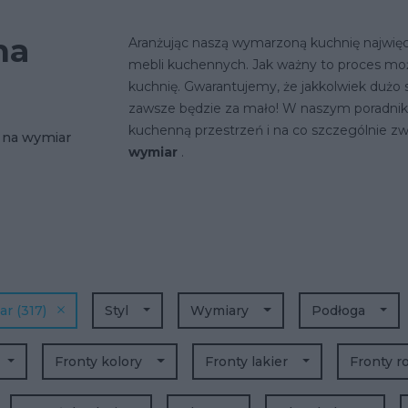
na
Aranżując naszą wymarzoną kuchnię najwię
mebli kuchennych. Jak ważny to proces moż
kuchnię. Gwarantujemy, że jakkolwiek dużo s
zawsze będzie za mało! W naszym poradnik
kuchenną przestrzeń i na co szczególnie 
 na wymiar
wymiar
.
iar
(317)
Styl
Wymiary
Podłoga
Fronty kolory
Fronty lakier
Fronty r