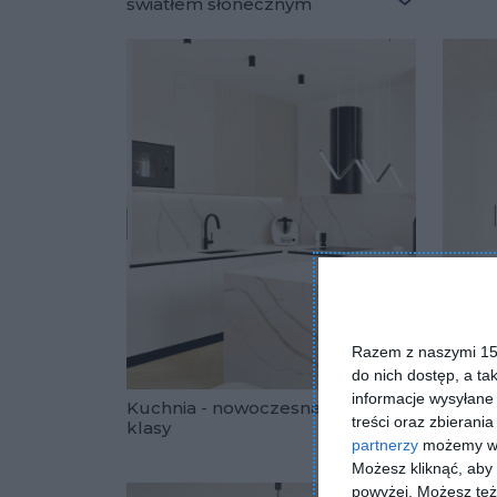
światłem słonecznym
Dodaj do u
Razem z naszymi 153
do nich dostęp, a ta
informacje wysyłane 
Kuchnia - nowoczesna i pełne
Kuchn
treści oraz zbierania
klasy
klasy
Dodaj do u
partnerzy
możemy wyk
Możesz kliknąć, aby
powyżej. Możesz też 