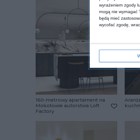
wyrażeniem zgody lu
mogą nie wymagać Tw
będą mieć zastosowa
wycofać zgodę, wraca
W
160-metrowy apartament na
Aranż
Mokotowie autorstwa Loft
kuchn
Factory
Dodaj do u