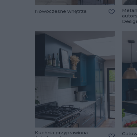
Metam
Nowoczesne wnętrza
autor
Dodaj do u
Desig
Kuchnia przyprawiona
Gotow