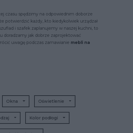
cej czasu spędzimy na odpowiednim doborze
e potwierdzić każdy, kto kiedykolwiek urządzał
zuflad i szafek zaplanujemy w naszej kuchni, to
u doradzamy jak dobrze zaprojektować
zwrócić uwagę podczas zamawianie
mebli na
Okna
Oświetlenie
odzaj
Kolor podłogi