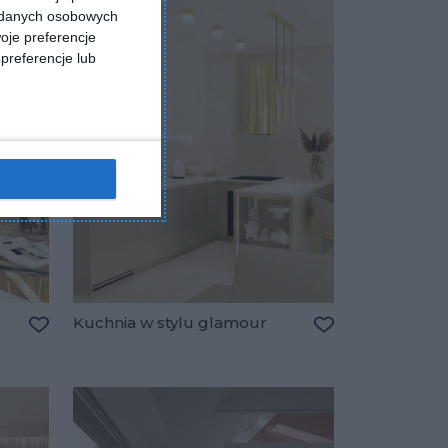
a danych osobowych
oje preferencje
preferencje lub
Kuchnia w stylu glamour
Dodaj do ulubionych
Dodaj do ulubio