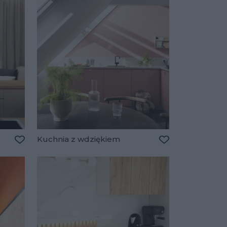
Kuchnia z wdziękiem
Dodaj do ulubionych
Dodaj do ulubio