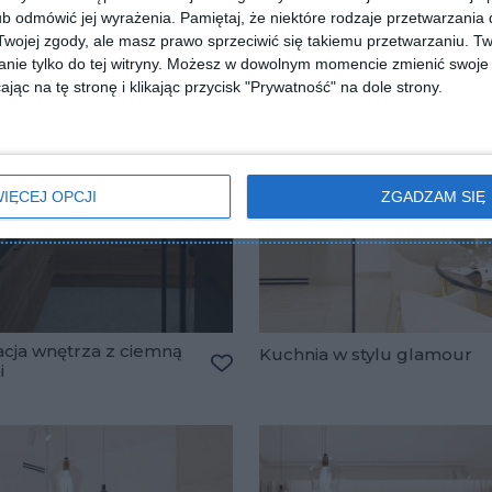
b odmówić jej wyrażenia.
Pamiętaj, że niektóre rodzaje przetwarzani
ojej zgody, ale masz prawo sprzeciwić się takiemu przetwarzaniu. Tw
nie tylko do tej witryny. Możesz w dowolnym momencie zmienić swoje 
jąc na tę stronę i klikając przycisk "Prywatność" na dole strony.
IĘCEJ OPCJI
ZGADZAM SIĘ
acja wnętrza z ciemną
Kuchnia w stylu glamour
i
Dodaj do ulubionych
lubionych