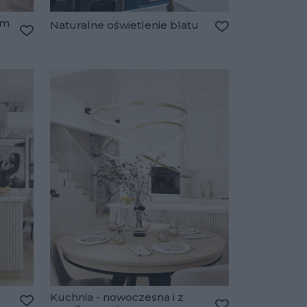
em
Naturalne oświetlenie blatu
Dodaj do ulubio
Dodaj do ulubionych
Kuchnia - nowoczesna i z