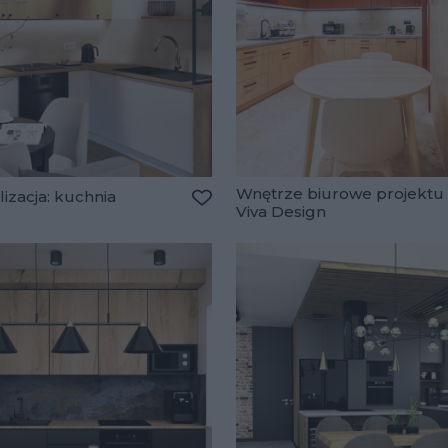
Wnętrze biurowe projektu
izacja: kuchnia
Viva Design
lubionych
Dodaj do ulubionych