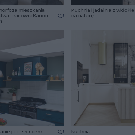
orfoza mieszkania
Kuchnia i jadalnia z widoki
stwa pracowni Kanon
na naturę
lubionych
n
Dodaj do ulubionych
anie pod słońcem
kuchnia