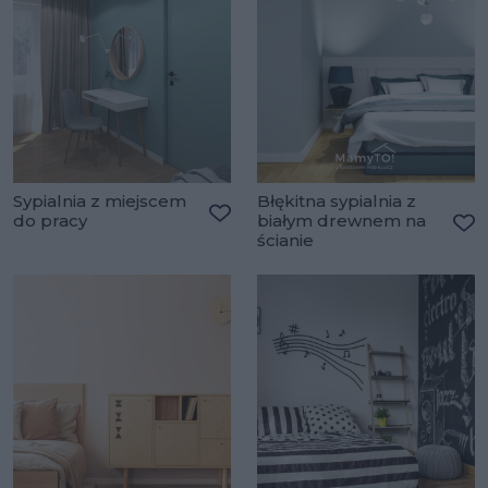
Sypialnia z miejscem
Błękitna sypialnia z
do pracy
białym drewnem na
Dodaj do ulubionych
ścianie
Do