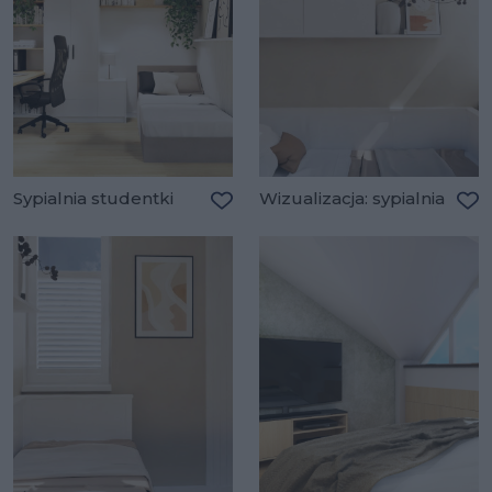
Sypialnia studentki
Wizualizacja: sypialnia
Dodaj do ulubionych
Do