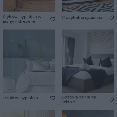
Stylowa sypialnia w
Muzykalna sypialnia
jasnym drewnie
Do
Dodaj do ulubionych
Beżowa cegła na
Błękitna sypialnia
ścianie
Dodaj do ulubionych
Do