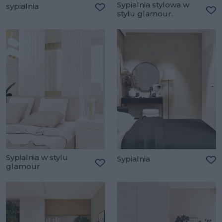
Sypialnia stylowa w
sypialnia
stylu glamour.
Dodaj do ulubionych
Do
Sypialnia w stylu
Sypialnia
glamour
Do
Dodaj do ulubionych