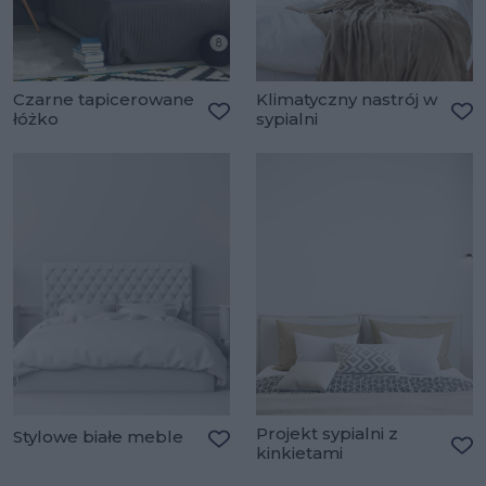
Czarne tapicerowane
Klimatyczny nastrój w
łóżko
sypialni
Dodaj do ulubionych
Do
Projekt sypialni z
Stylowe białe meble
kinkietami
Dodaj do ulubionych
Do