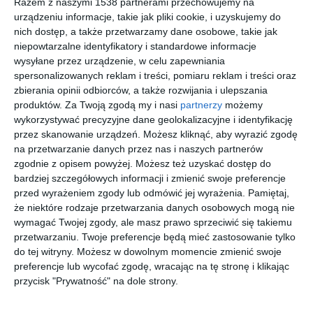
Razem z naszymi 1538 partnerami przechowujemy na
urządzeniu informacje, takie jak pliki cookie, i uzyskujemy do
nich dostęp, a także przetwarzamy dane osobowe, takie jak
niepowtarzalne identyfikatory i standardowe informacje
wysyłane przez urządzenie, w celu zapewniania
spersonalizowanych reklam i treści, pomiaru reklam i treści oraz
zbierania opinii odbiorców, a także rozwijania i ulepszania
produktów.
Za Twoją zgodą my i nasi
partnerzy
możemy
wykorzystywać precyzyjne dane geolokalizacyjne i identyfikację
przez skanowanie urządzeń. Możesz kliknąć, aby wyrazić zgodę
na przetwarzanie danych przez nas i naszych partnerów
Jasna sypialnia z
Sypialnia z biurkiem i
zgodnie z opisem powyżej. Możesz też uzyskać dostęp do
tapetą
łóżkiem
Dodaj do ulubionych
Do
bardziej szczegółowych informacji i zmienić swoje preferencje
przed wyrażeniem zgody lub odmówić jej wyrażenia.
Pamiętaj,
że niektóre rodzaje przetwarzania danych osobowych mogą nie
wymagać Twojej zgody, ale masz prawo sprzeciwić się takiemu
przetwarzaniu. Twoje preferencje będą mieć zastosowanie tylko
do tej witryny. Możesz w dowolnym momencie zmienić swoje
preferencje lub wycofać zgodę, wracając na tę stronę i klikając
przycisk "Prywatność" na dole strony.