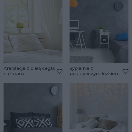
Aranżacja z białą cegłą
Sypialnia z
na ścianie
pojedynczym łóżkiem
Dodaj do ulubionych
Do