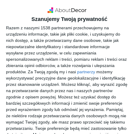
Szanujemy Twoją prywatność
Razem z naszymi 1538 partnerami przechowujemy na
urządzeniu informacje, takie jak pliki cookie, i uzyskujemy do
nich dostęp, a także przetwarzamy dane osobowe, takie jak
niepowtarzalne identyfikatory i standardowe informacje
wysyłane przez urządzenie, w celu zapewniania
spersonalizowanych reklam i treści, pomiaru reklam i treści oraz
zbierania opinii odbiorców, a także rozwijania i ulepszania
produktów.
Za Twoją zgodą my i nasi
partnerzy
możemy
Projekt kuchni w stylu
Kuchnia z wdziękiem
wykorzystywać precyzyjne dane geolokalizacyjne i identyfikację
francuskim
Dodaj do ulubionych
Do
przez skanowanie urządzeń. Możesz kliknąć, aby wyrazić zgodę
na przetwarzanie danych przez nas i naszych partnerów
zgodnie z opisem powyżej. Możesz też uzyskać dostęp do
bardziej szczegółowych informacji i zmienić swoje preferencje
przed wyrażeniem zgody lub odmówić jej wyrażenia.
Pamiętaj,
że niektóre rodzaje przetwarzania danych osobowych mogą nie
wymagać Twojej zgody, ale masz prawo sprzeciwić się takiemu
przetwarzaniu. Twoje preferencje będą mieć zastosowanie tylko