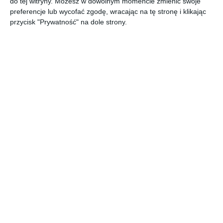
do tej witryny. Możesz w dowolnym momencie zmienić swoje
preferencje lub wycofać zgodę, wracając na tę stronę i klikając
przycisk "Prywatność" na dole strony.
Klasyczna kuchnia w
Aneks kuchenny biało-
bloku
różowy
Dodaj do ulubionych
Do
Pastelowa kuchnia
minimalistyczna
Dodaj do ulubionych