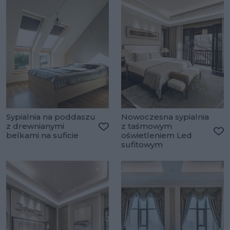
Sypialnia na poddaszu
Nowoczesna sypialnia
z drewnianymi
z taśmowym
belkami na suficie
oświetleniem Led
Dodaj do ulubionych
Do
sufitowym