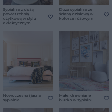
Sypialnia z dużą
Duża sypialnia ze
powierzchnią
ścianą działową w
użytkową w stylu
kolorze różowym
Do
Dodaj do ulubionych
eklektycznym
Nowoczesna i jasna
Małe, drewniane
sypialnia
biurko w sypialni
Dodaj do ulubionych
Do