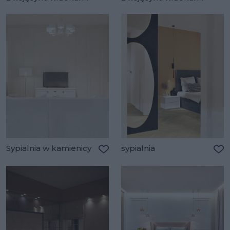
Dodaj do ulubionych
Do
Sypialnia w kamienicy
sypialnia
Dodaj do ulubionych
Do