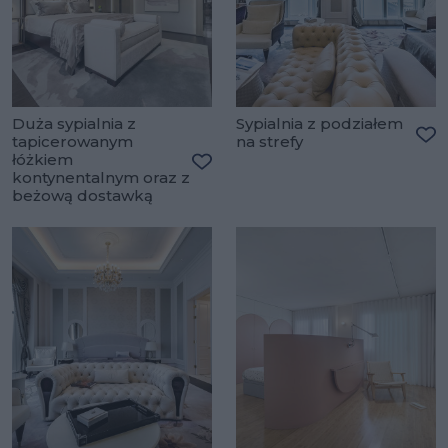
Duża sypialnia z
Sypialnia z podziałem
tapicerowanym
na strefy
Do
łóżkiem
kontynentalnym oraz z
Dodaj do ulubionych
beżową dostawką