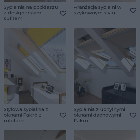
Sypialnia na poddaszu
Aranżacja sypialni w
z designerskim
szykownym stylu
Do
sufitem
Dodaj do ulubionych
Stylowa sypialnia z
Sypialnia z uchylnymi
oknami Fakro z
oknami dachowymi
roletami
Fakro
Dodaj do ulubionych
Do