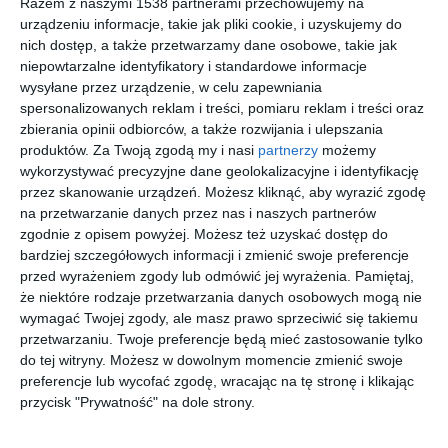
Razem z naszymi 1538 partnerami przechowujemy na
160-metrowy
Sypialnia z tapetą
urządzeniu informacje, takie jak pliki cookie, i uzyskujemy do
apartament na
Paradis
Do
nich dostęp, a także przetwarzamy dane osobowe, takie jak
Mokotowie autorstwa
Dodaj do ulubionych
Loft Factory
niepowtarzalne identyfikatory i standardowe informacje
wysyłane przez urządzenie, w celu zapewniania
spersonalizowanych reklam i treści, pomiaru reklam i treści oraz
zbierania opinii odbiorców, a także rozwijania i ulepszania
produktów.
Za Twoją zgodą my i nasi
partnerzy
możemy
wykorzystywać precyzyjne dane geolokalizacyjne i identyfikację
przez skanowanie urządzeń. Możesz kliknąć, aby wyrazić zgodę
na przetwarzanie danych przez nas i naszych partnerów
zgodnie z opisem powyżej. Możesz też uzyskać dostęp do
bardziej szczegółowych informacji i zmienić swoje preferencje
przed wyrażeniem zgody lub odmówić jej wyrażenia.
Pamiętaj,
że niektóre rodzaje przetwarzania danych osobowych mogą nie
wymagać Twojej zgody, ale masz prawo sprzeciwić się takiemu
przetwarzaniu. Twoje preferencje będą mieć zastosowanie tylko
Tapeta Chaler w
Murale
do tej witryny. Możesz w dowolnym momencie zmienić swoje
salonie
preferencje lub wycofać zgodę, wracając na tę stronę i klikając
Do
Dodaj do ulubionych
przycisk "Prywatność" na dole strony.