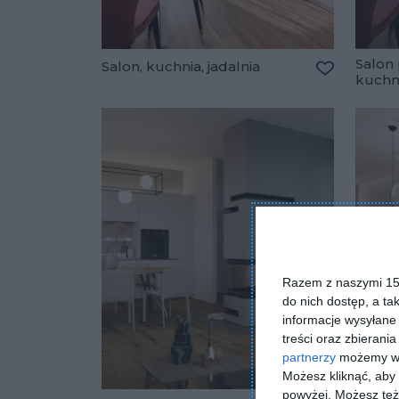
Salon 
Salon, kuchnia, jadalnia
kuchn
Dodaj do u
Razem z naszymi 153
do nich dostęp, a ta
informacje wysyłane 
treści oraz zbierania
partnerzy
możemy wyk
Możesz kliknąć, aby
powyżej. Możesz też 