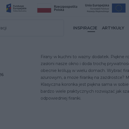
acji
INSPIRACJE
ARTYKUŁY
Firany w kuchni to ważny dodatek. Piękne r
zasłoni nasze okno i doda trochę prywatnoś
obecnie królują w wielu domach. Wybrać fir
26
ażurowym, a może firankę na zazdrostce? Mat
Klasyczna koronka jest piękna sama w sobie,
bardzo wiele praktycznych rozwiązać jak sz
odpowiedniej firanki.