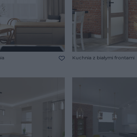
ia
Kuchnia z białymi frontami
Dodaj do ulubionych
lubionych