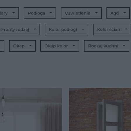
iary
Podłoga
Oświetlenie
Agd
Fronty rodzaj
Kolor podłogi
Kolor ścian
Okap
Okap kolor
Rodzaj kuchni