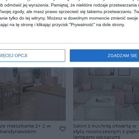
a w stylu
Nowoczesna kuchnia naro
b odmówić jej wyrażenia.
Pamiętaj, że niektóre rodzaje przetwarzani
ynawskim z barkiem i
z czarnym gresem nad
ojej zgody, ale masz prawo sprzeciwić się takiemu przetwarzaniu. Tw
wanymi frontami
blatem
lubionych
Dodaj do ulubionych
nie tylko do tej witryny. Możesz w dowolnym momencie zmienić swoje 
jąc na tę stronę i klikając przycisk "Prywatność" na dole strony.
IĘCEJ OPCJI
ZGADZAM SIĘ
ze mieszkania 2+ 2 w
Salon z kuchnią otwartą w
 skandynawskim
stylu nowoczesnym z pięk
Dodaj do ulubionych
lampami wiszącymi
lubionych