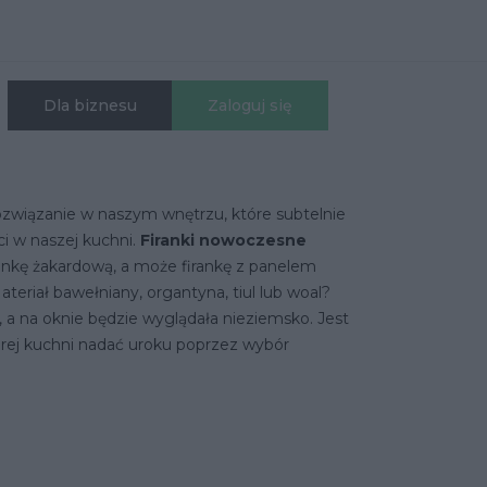
Dla biznesu
Zaloguj się
ozwiązanie w naszym wnętrzu, które subtelnie
ci w naszej kuchni.
Firanki nowoczesne
ankę żakardową, a może firankę z panelem
eriał bawełniany, organtyna, tiul lub woal?
 a na oknie będzie wyglądała nieziemsko. Jest
arej kuchni nadać uroku poprzez wybór