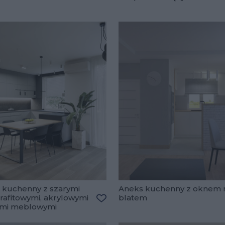
 kuchenny z szarymi
Aneks kuchenny z oknem 
rafitowymi, akrylowymi
blatem
ami meblowymi
lubionych
Dodaj do ulubionych