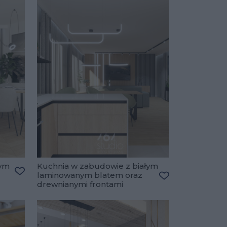
wym
Kuchnia w zabudowie z białym
laminowanym blatem oraz
Dodaj do ulubionych
drewnianymi frontami
Dodaj do ulubio