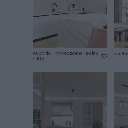
Kuchnia - nowoczesna i pełne
Kuchn
klasy
Dodaj do u