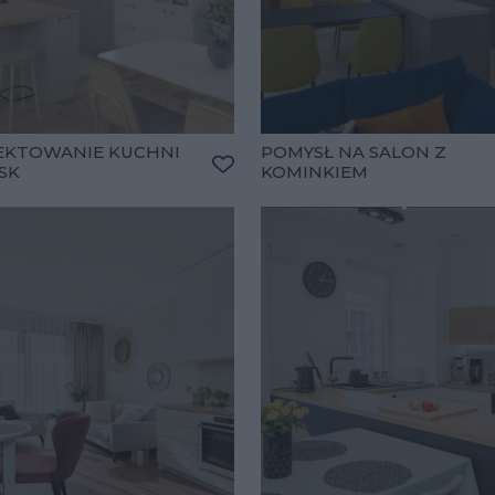
EKTOWANIE KUCHNI
POMYSŁ NA SALON Z
SK
KOMINKIEM
lubionych
Dodaj do ulubionych