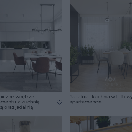
iczne wnętrze
Jadalnia i kuchnia w lofto
amentu z kuchnią
apartamencie
lubionych
ą oraz jadalnią
Dodaj do ulubionych