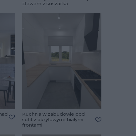
Dodaj do ulubio
zlewem z suszarką
nad
Kuchnia w zabudowie pod
sufit z akrylowymi, białymi
Dodaj do ulubionych
frontami
Dodaj do ulubio