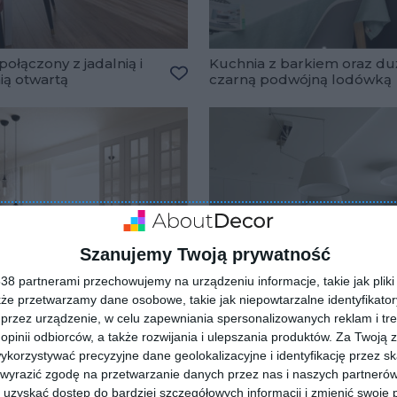
połączony z jadalnią i
Kuchnia z barkiem oraz du
ią otwartą
czarną podwójną lodówką
lubionych
Dodaj do ulubionych
Szanujemy Twoją prywatność
8 partnerami przechowujemy na urządzeniu informacje, takie jak pliki 
kże przetwarzamy dane osobowe, takie jak niepowtarzalne identyfikato
przez urządzenie, w celu zapewniania spersonalizowanych reklam i tre
 opinii odbiorców, a także rozwijania i ulepszania produktów.
Za Twoją z
orzystywać precyzyjne dane geolokalizacyjne i identyfikację przez s
 wyrazić zgodę na przetwarzanie danych przez nas i naszych partneró
uzyskać dostęp do bardziej szczegółowych informacji i zmienić swoje 