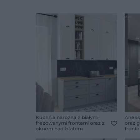
Kuchnia narożna z białymi,
Aneks
frezowanymi frontami oraz z
oraz g
oknem nad blatem
front
Dodaj do u