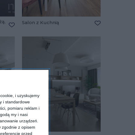
żą,
Salon z Kuchnią
Dodaj do ulubio
Dodaj do ulubionych
cookie, i uzyskujemy
ry i standardowe
ści, pomiaru reklam i
godą my i nasi
kanowanie urządzeń.
w zgodnie z opisem
preferencje przed