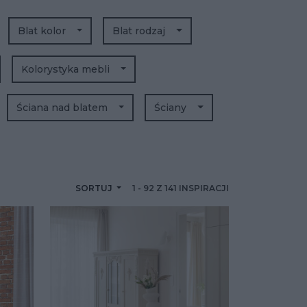
Blat kolor
Blat rodzaj
Kolorystyka mebli
Ściana nad blatem
Ściany
SORTUJ
1
-
92
Z
141
INSPIRACJI