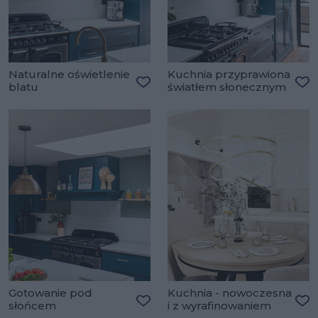
Naturalne oświetlenie
Kuchnia przyprawiona
blatu
światłem słonecznym
Dodaj do ulubionych
Do
Gotowanie pod
Kuchnia - nowoczesna
słońcem
i z wyrafinowaniem
Dodaj do ulubionych
Do