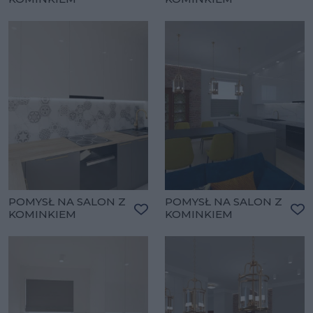
Dodaj do ulubionych
Do
POMYSŁ NA SALON Z
POMYSŁ NA SALON Z
KOMINKIEM
KOMINKIEM
Dodaj do ulubionych
Do