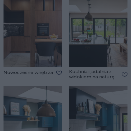
Kuchnia i jadalnia z
Nowoczesne wnętrza
widokiem na naturę
Dodaj do ulubionych
Do