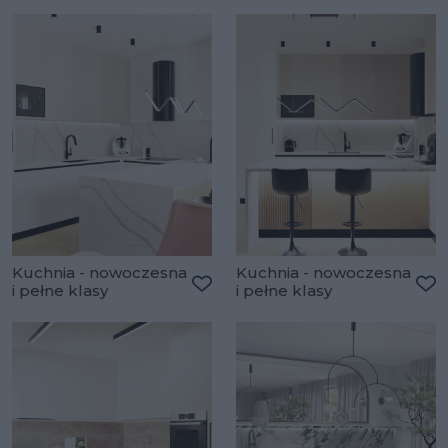
Kuchnia - nowoczesna
Kuchnia - nowoczesna
i pełne klasy
i pełne klasy
Dodaj do ulubionych
Do