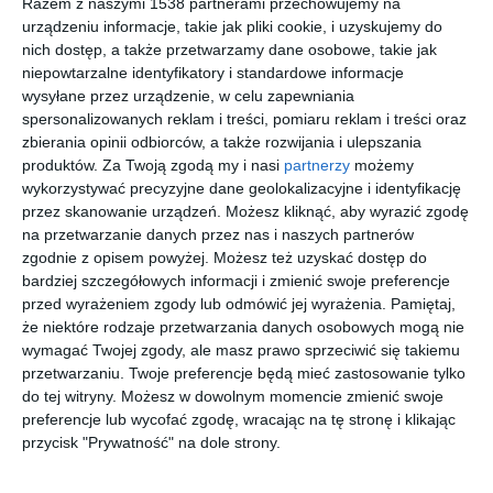
Razem z naszymi 1538 partnerami przechowujemy na
urządzeniu informacje, takie jak pliki cookie, i uzyskujemy do
160-metrowy
Aranżacja wnętrza z
nich dostęp, a także przetwarzamy dane osobowe, takie jak
apartament na
ciemną kuchni
Do
Mokotowie autorstwa
niepowtarzalne identyfikatory i standardowe informacje
Dodaj do ulubionych
Loft Factory
wysyłane przez urządzenie, w celu zapewniania
spersonalizowanych reklam i treści, pomiaru reklam i treści oraz
zbierania opinii odbiorców, a także rozwijania i ulepszania
produktów.
Za Twoją zgodą my i nasi
partnerzy
możemy
wykorzystywać precyzyjne dane geolokalizacyjne i identyfikację
przez skanowanie urządzeń. Możesz kliknąć, aby wyrazić zgodę
na przetwarzanie danych przez nas i naszych partnerów
zgodnie z opisem powyżej. Możesz też uzyskać dostęp do
bardziej szczegółowych informacji i zmienić swoje preferencje
przed wyrażeniem zgody lub odmówić jej wyrażenia.
Pamiętaj,
że niektóre rodzaje przetwarzania danych osobowych mogą nie
wymagać Twojej zgody, ale masz prawo sprzeciwić się takiemu
przetwarzaniu. Twoje preferencje będą mieć zastosowanie tylko
do tej witryny. Możesz w dowolnym momencie zmienić swoje
Kuchnia w stylu
Kuchnia w stylu
preferencje lub wycofać zgodę, wracając na tę stronę i klikając
glamour
glamour
przycisk "Prywatność" na dole strony.
Dodaj do ulubionych
Do