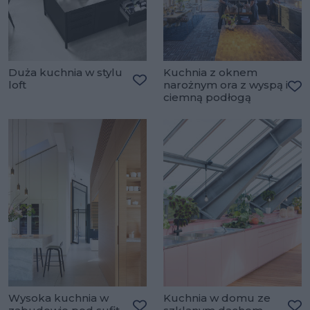
Duża kuchnia w stylu
Kuchnia z oknem
loft
narożnym ora z wyspą i
Dodaj do ulubionych
ciemną podłogą
Do
Wysoka kuchnia w
Kuchnia w domu ze