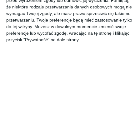
przed wyrażeniem zgody lub odmówić jej wyrażenia.
Pamiętaj,
że niektóre rodzaje przetwarzania danych osobowych mogą nie
wymagać Twojej zgody, ale masz prawo sprzeciwić się takiemu
przetwarzaniu. Twoje preferencje będą mieć zastosowanie tylko
do tej witryny. Możesz w dowolnym momencie zmienić swoje
preferencje lub wycofać zgodę, wracając na tę stronę i klikając
przycisk "Prywatność" na dole strony.
Kuchnia otwarta z
Loftowa kuchnia z
szarymi frontami oraz
barkiem
Do
złotymi klamkami
Dodaj do ulubionych