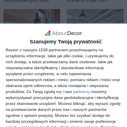
zabudowie pod sufit
szklanym dachem
Dodaj do ulubionych
Do
Szanujemy Twoją prywatność
Razem z naszymi 1538 partnerami przechowujemy na
urządzeniu informacje, takie jak pliki cookie, i uzyskujemy do
nich dostęp, a także przetwarzamy dane osobowe, takie jak
niepowtarzalne identyfikatory i standardowe informacje
wysyłane przez urządzenie, w celu zapewniania
spersonalizowanych reklam i treści, pomiaru reklam i treści oraz
Kuchnia w domu z
Duża kuchnia w stylu
zbierania opinii odbiorców, a także rozwijania i ulepszania
antresolą oraz jasnymi
rustykalnym oraz
produktów.
Za Twoją zgodą my i nasi
partnerzy
możemy
panelami na podłodze
lekkiego loftu
Dodaj do ulubionych
Do
wykorzystywać precyzyjne dane geolokalizacyjne i identyfikację
przez skanowanie urządzeń. Możesz kliknąć, aby wyrazić zgodę
na przetwarzanie danych przez nas i naszych partnerów
zgodnie z opisem powyżej. Możesz też uzyskać dostęp do
bardziej szczegółowych informacji i zmienić swoje preferencje