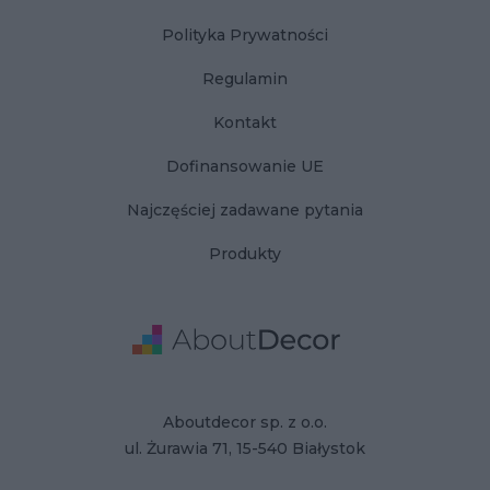
Polityka Prywatności
Regulamin
Kontakt
Dofinansowanie UE
Najczęściej zadawane pytania
Produkty
Adres
Dane Firmy
Aboutdecor sp. z o.o.
ul. Żurawia 71, 15-540 Białystok