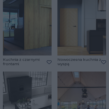
Kuchnia z czarnymi
Nowoczesna kuchnia z
frontami
wyspą
Dodaj do ulubionych
Do