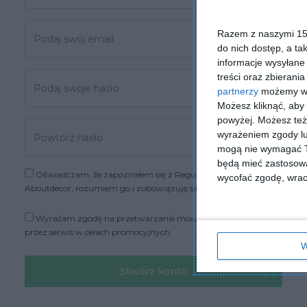
Razem z naszymi 153
do nich dostęp, a ta
informacje wysyłane 
treści oraz zbierania
partnerzy
możemy wyk
Możesz kliknąć, aby
powyżej. Możesz też 
wyrażeniem zgody lu
mogą nie wymagać Tw
będą mieć zastosowa
Oświadczam, że zapoznałem się z Regulaminem
wycofać zgodę, wraca
Aboutdecor, rozumiem go i zobowiązuję się przestrzegać.
Wyrażam zgodę na przetwarzanie moich danych osobowych
przez serwis w celach promocyjnych.
W
Stwórz konto