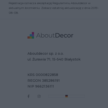
Rejestracja oznacza akceptację Regulaminu Aboutdecor w
aktualnym brzmieniu. Zobacz ostatnią aktualizację z dnia 2019-
08-08.
Stopka
Adres
Dane Firmy
Aboutdecor sp. z o.o.
ul. Żurawia 71, 15-540 Białystok
KRS 0000822858
REGON 385286191
NIP 9662136111