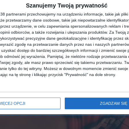
Szanujemy Twoją prywatność
8 partnerami przechowujemy na urządzeniu informacje, takie jak pliki 
kże przetwarzamy dane osobowe, takie jak niepowtarzalne identyfikato
przez urządzenie, w celu zapewniania spersonalizowanych reklam i tre
 opinii odbiorców, a także rozwijania i ulepszania produktów.
Za Twoją z
orzystywać precyzyjne dane geolokalizacyjne i identyfikację przez s
 wyrazić zgodę na przetwarzanie danych przez nas i naszych partneró
uzyskać dostęp do bardziej szczegółowych informacji i zmienić swoje 
b odmówić jej wyrażenia.
Pamiętaj, że niektóre rodzaje przetwarzani
ojej zgody, ale masz prawo sprzeciwić się takiemu przetwarzaniu. Tw
nie tylko do tej witryny. Możesz w dowolnym momencie zmienić swoje 
jąc na tę stronę i klikając przycisk "Prywatność" na dole strony.
IĘCEJ OPCJI
ZGADZAM SIĘ