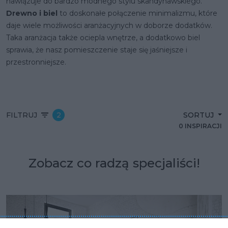
nawiązuje do bardzo modnego stylu skandynawskiego.
Drewno i biel
to doskonałe połączenie minimalizmu, które
daje wiele możliwości aranżacyjnych w doborze dodatków.
Taka aranżacja także ociepla wnętrze, a dodatkowo biel
sprawia, że nasz pomieszczenie staje się jaśniejsze i
przestronniejsze.
FILTRUJ
2
SORTUJ
0 INSPIRACJI
Zobacz co radzą specjaliści!