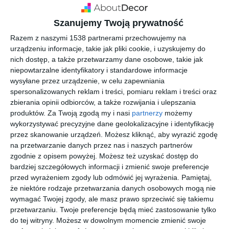
Szanujemy Twoją prywatność
Razem z naszymi 1538 partnerami przechowujemy na
urządzeniu informacje, takie jak pliki cookie, i uzyskujemy do
nich dostęp, a także przetwarzamy dane osobowe, takie jak
niepowtarzalne identyfikatory i standardowe informacje
wysyłane przez urządzenie, w celu zapewniania
spersonalizowanych reklam i treści, pomiaru reklam i treści oraz
zbierania opinii odbiorców, a także rozwijania i ulepszania
produktów.
Za Twoją zgodą my i nasi
partnerzy
możemy
Biała cegła na ścianie w kuchni, salonie - pomysł na
wykorzystywać precyzyjne dane geolokalizacyjne i identyfikację
przez skanowanie urządzeń. Możesz kliknąć, aby wyrazić zgodę
cegłę w nowoczesnych wnętrzach
na przetwarzanie danych przez nas i naszych partnerów
zgodnie z opisem powyżej. Możesz też uzyskać dostęp do
bardziej szczegółowych informacji i zmienić swoje preferencje
przed wyrażeniem zgody lub odmówić jej wyrażenia.
Pamiętaj,
że niektóre rodzaje przetwarzania danych osobowych mogą nie
wymagać Twojej zgody, ale masz prawo sprzeciwić się takiemu
przetwarzaniu. Twoje preferencje będą mieć zastosowanie tylko
do tej witryny. Możesz w dowolnym momencie zmienić swoje