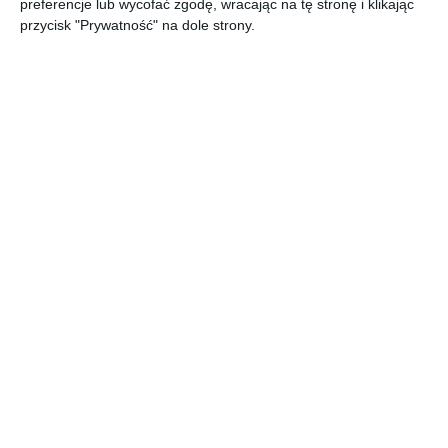
preferencje lub wycofać zgodę, wracając na tę stronę i klikając
przycisk "Prywatność" na dole strony.
Szafka narożna kuchenna - jak zrobić z drewna -
budowa, rozwiązania.