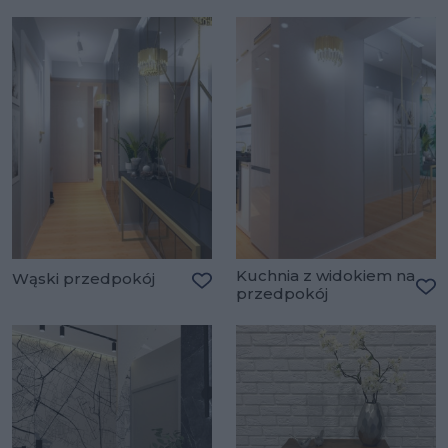
Kuchnia z widokiem na
Wąski przedpokój
przedpokój
Dodaj do ulubionych
Do