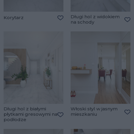
Długi hol z widokiem
Korytarz
na schody
Dodaj do ulubionych
Do
Długi hol z białymi
Włoski styl w jasnym
płytkami gresowymi na
mieszkaniu
Do
podłodze
Dodaj do ulubionych