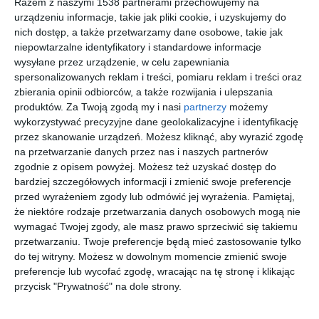
Razem z naszymi 1538 partnerami przechowujemy na
urządzeniu informacje, takie jak pliki cookie, i uzyskujemy do
nich dostęp, a także przetwarzamy dane osobowe, takie jak
niepowtarzalne identyfikatory i standardowe informacje
wysyłane przez urządzenie, w celu zapewniania
spersonalizowanych reklam i treści, pomiaru reklam i treści oraz
zbierania opinii odbiorców, a także rozwijania i ulepszania
produktów.
Za Twoją zgodą my i nasi
partnerzy
możemy
wykorzystywać precyzyjne dane geolokalizacyjne i identyfikację
przez skanowanie urządzeń. Możesz kliknąć, aby wyrazić zgodę
DH Door Premium
Wizualizacja: hol
na przetwarzanie danych przez nas i naszych partnerów
Dodaj do ulubionych
Do
zgodnie z opisem powyżej. Możesz też uzyskać dostęp do
bardziej szczegółowych informacji i zmienić swoje preferencje
przed wyrażeniem zgody lub odmówić jej wyrażenia.
Pamiętaj,
że niektóre rodzaje przetwarzania danych osobowych mogą nie
wymagać Twojej zgody, ale masz prawo sprzeciwić się takiemu
przetwarzaniu. Twoje preferencje będą mieć zastosowanie tylko
do tej witryny. Możesz w dowolnym momencie zmienić swoje
preferencje lub wycofać zgodę, wracając na tę stronę i klikając
przycisk "Prywatność" na dole strony.