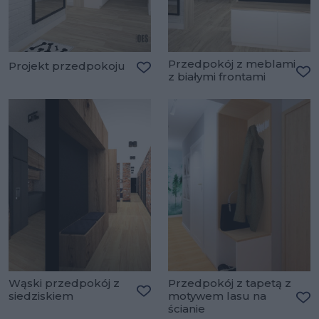
Przedpokój z meblami
Projekt przedpokoju
z białymi frontami
Dodaj do ulubionych
Do
Wąski przedpokój z
Przedpokój z tapetą z
siedziskiem
motywem lasu na
Dodaj do ulubionych
ścianie
Do