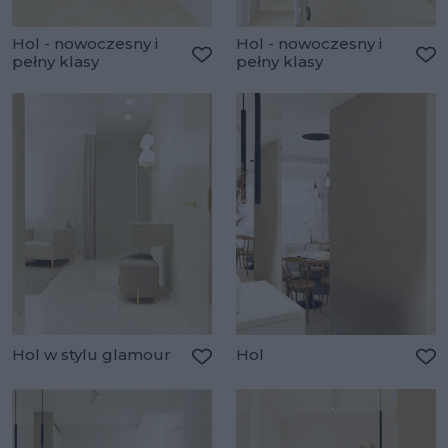
Hol - nowoczesny i
Hol - nowoczesny i
pełny klasy
pełny klasy
Dodaj do ulubionych
Do
Hol w stylu glamour
Hol
Dodaj do ulubionych
Do