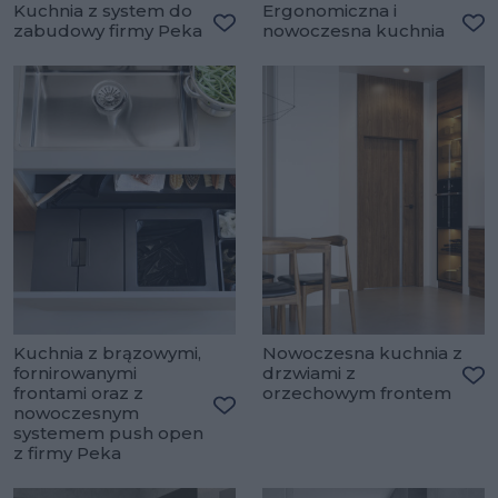
Kuchnia z system do
Ergonomiczna i
zabudowy firmy Peka
nowoczesna kuchnia
Dodaj do ulubionych
Do
Kuchnia z brązowymi,
Nowoczesna kuchnia z
fornirowanymi
drzwiami z
frontami oraz z
orzechowym frontem
Do
nowoczesnym
Dodaj do ulubionych
systemem push open
z firmy Peka