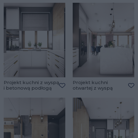
Projekt kuchni z wyspą
Projekt kuchni
i betonową podłogą
otwartej z wyspą
Dodaj do ulubionych
Do