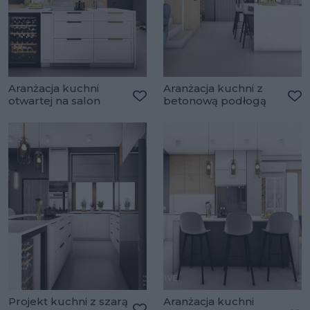
Aranżacja kuchni
Aranżacja kuchni z
otwartej na salon
betonową podłogą
Dodaj do ulubionych
Do
Projekt kuchni z szarą
Aranżacja kuchni