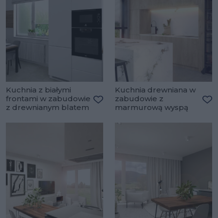
Kuchnia z białymi
Kuchnia drewniana w
frontami w zabudowie
zabudowie z
z drewnianym blatem
marmurową wyspą
Dodaj do ulubionych
Do