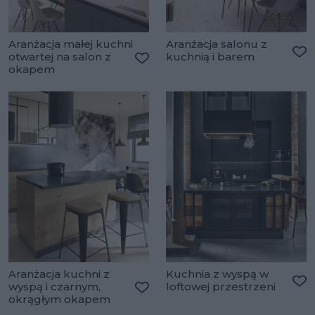
Aranżacja małej kuchni
Aranżacja salonu z
otwartej na salon z
kuchnią i barem
Do
okapem
Dodaj do ulubionych
Aranżacja kuchni z
Kuchnia z wyspą w
wyspą i czarnym,
loftowej przestrzeni
Do
okrągłym okapem
Dodaj do ulubionych