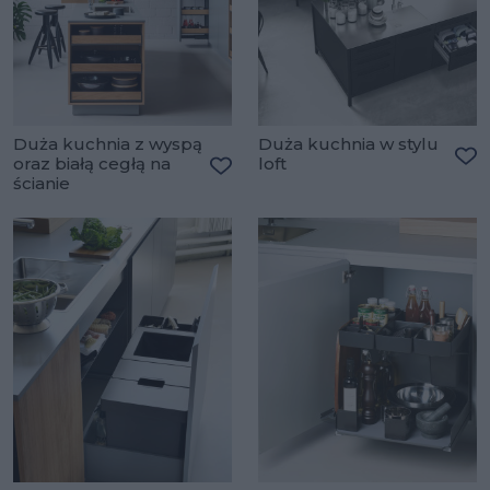
Duża kuchnia z wyspą
Duża kuchnia w stylu
oraz białą cegłą na
loft
Do
ścianie
Dodaj do ulubionych