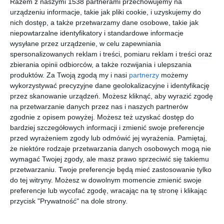
Razem z naszymi 1538 partnerami przechowujemy na
urządzeniu informacje, takie jak pliki cookie, i uzyskujemy do
nich dostęp, a także przetwarzamy dane osobowe, takie jak
niepowtarzalne identyfikatory i standardowe informacje
wysyłane przez urządzenie, w celu zapewniania
spersonalizowanych reklam i treści, pomiaru reklam i treści oraz
Czarny kran z kolekcji
Realizacja The Wall
zbierania opinii odbiorców, a także rozwijania i ulepszania
KLUDI BINGO STAR
Architektura -
produktów.
Za Twoją zgodą my i nasi
partnerzy
możemy
zamontowany w
Minimalizm najlepszy
wykorzystywać precyzyjne dane geolokalizacyjne i identyfikację
Dodaj do ulubionych
Do
kuchni do blatu
do życia.
przez skanowanie urządzeń. Możesz kliknąć, aby wyrazić zgodę
na przetwarzanie danych przez nas i naszych partnerów
zgodnie z opisem powyżej. Możesz też uzyskać dostęp do
bardziej szczegółowych informacji i zmienić swoje preferencje
przed wyrażeniem zgody lub odmówić jej wyrażenia.
Pamiętaj,
że niektóre rodzaje przetwarzania danych osobowych mogą nie
wymagać Twojej zgody, ale masz prawo sprzeciwić się takiemu
przetwarzaniu. Twoje preferencje będą mieć zastosowanie tylko
do tej witryny. Możesz w dowolnym momencie zmienić swoje
preferencje lub wycofać zgodę, wracając na tę stronę i klikając
przycisk "Prywatność" na dole strony.