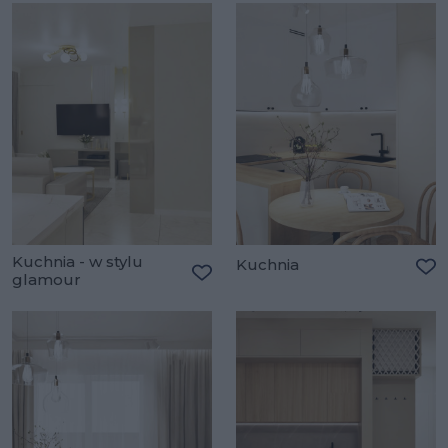
Kuchnia - w stylu
Kuchnia
glamour
Do
Dodaj do ulubionych