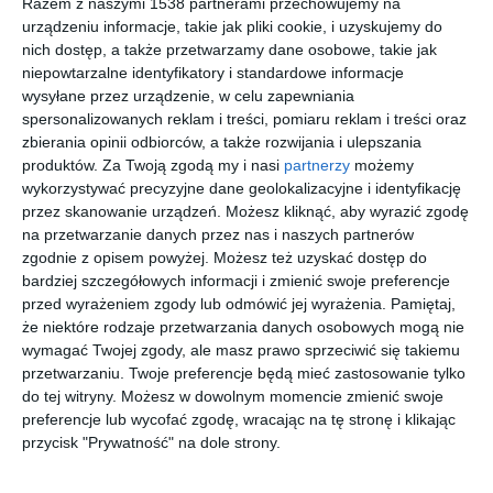
Do
Razem z naszymi 1538 partnerami przechowujemy na
urządzeniu informacje, takie jak pliki cookie, i uzyskujemy do
nich dostęp, a także przetwarzamy dane osobowe, takie jak
niepowtarzalne identyfikatory i standardowe informacje
wysyłane przez urządzenie, w celu zapewniania
spersonalizowanych reklam i treści, pomiaru reklam i treści oraz
zbierania opinii odbiorców, a także rozwijania i ulepszania
produktów.
Za Twoją zgodą my i nasi
partnerzy
możemy
wykorzystywać precyzyjne dane geolokalizacyjne i identyfikację
przez skanowanie urządzeń. Możesz kliknąć, aby wyrazić zgodę
na przetwarzanie danych przez nas i naszych partnerów
zgodnie z opisem powyżej. Możesz też uzyskać dostęp do
bardziej szczegółowych informacji i zmienić swoje preferencje
przed wyrażeniem zgody lub odmówić jej wyrażenia.
Pamiętaj,
Nowoczesne biuro
kuchnia
zaprojektowane przez
że niektóre rodzaje przetwarzania danych osobowych mogą nie
Dodaj do ulubionych
pracownię AM Invest
wymagać Twojej zgody, ale masz prawo sprzeciwić się takiemu
Do
przetwarzaniu. Twoje preferencje będą mieć zastosowanie tylko
do tej witryny. Możesz w dowolnym momencie zmienić swoje
preferencje lub wycofać zgodę, wracając na tę stronę i klikając
przycisk "Prywatność" na dole strony.