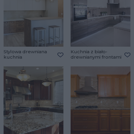
Stylowa drewniana
Kuchnia z biało-
kuchnia
drewnianymi frontami
Dodaj do ulubionych
Do