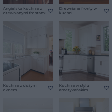
Angielska kuchnia z
Drewniane fronty w
drewnianymi frontami
kuchni
Dodaj do ulubionych
Do
Kuchnia z dużym
Kuchnia w stylu
oknem
amerykańskim
Dodaj do ulubionych
Do