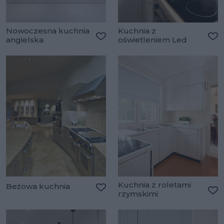
Nowoczesna kuchnia
Kuchnia z
angielska
oświetleniem Led
Dodaj do ulubionych
Do
Kuchnia z roletami
Beżowa kuchnia
rzymskimi
Dodaj do ulubionych
Do