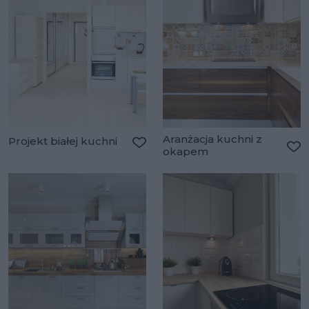
Aranżacja kuchni z
Projekt białej kuchni
okapem
Dodaj do ulubionych
Do