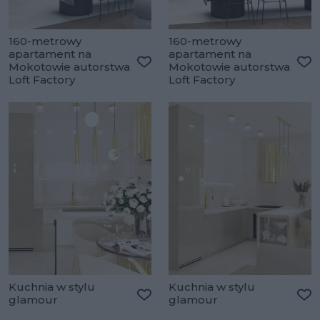
160-metrowy
160-metrowy
apartament na
apartament na
Mokotowie autorstwa
Mokotowie autorstwa
Dodaj do ulubionych
Do
Loft Factory
Loft Factory
Kuchnia w stylu
Kuchnia w stylu
glamour
glamour
Dodaj do ulubionych
Do