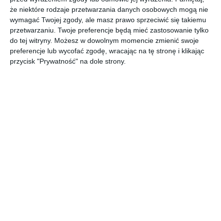
że niektóre rodzaje przetwarzania danych osobowych mogą nie
wymagać Twojej zgody, ale masz prawo sprzeciwić się takiemu
przetwarzaniu. Twoje preferencje będą mieć zastosowanie tylko
do tej witryny. Możesz w dowolnym momencie zmienić swoje
preferencje lub wycofać zgodę, wracając na tę stronę i klikając
przycisk "Prywatność" na dole strony.
Kuchnia narożna z
Elegancka kuchnia z
oknem i jadalnią
białą wyspą
Dodaj do ulubionych
Do