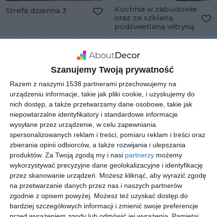
Kuchnia w zabudowie
Strefa dzienna 3
oraz ze szklaną,
Dodaj do ulubionych
podświetlaną witryną
Do
Szanujemy Twoją prywatność
Razem z naszymi 1538 partnerami przechowujemy na
urządzeniu informacje, takie jak pliki cookie, i uzyskujemy do
nich dostęp, a także przetwarzamy dane osobowe, takie jak
niepowtarzalne identyfikatory i standardowe informacje
wysyłane przez urządzenie, w celu zapewniania
spersonalizowanych reklam i treści, pomiaru reklam i treści oraz
zbierania opinii odbiorców, a także rozwijania i ulepszania
produktów.
Za Twoją zgodą my i nasi
partnerzy
możemy
wykorzystywać precyzyjne dane geolokalizacyjne i identyfikację
Kuchnia w zabudowie
Kuchnia z drzewnym
meblowej z czarną
barem i białymi
przez skanowanie urządzeń. Możesz kliknąć, aby wyrazić zgodę
lodówką
hokerami
na przetwarzanie danych przez nas i naszych partnerów
Dodaj do ulubionych
Do
zgodnie z opisem powyżej. Możesz też uzyskać dostęp do
bardziej szczegółowych informacji i zmienić swoje preferencje
przed wyrażeniem zgody lub odmówić jej wyrażenia.
Pamiętaj,