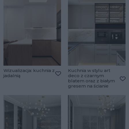
Wizualizacja: kuchnia z
Kuchnia w stylu art
jadalnią
deco z czarnym
Dodaj do ulubionych
blatem oraz z białym
Do
gresem na ścianie