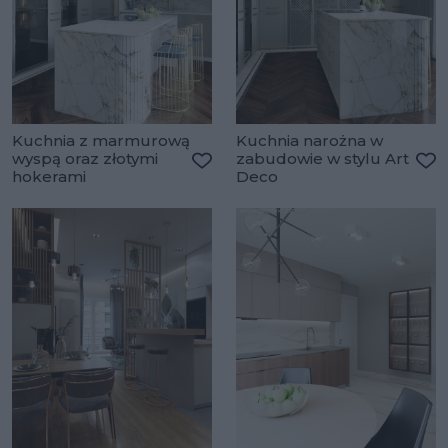
Kuchnia z marmurową
Kuchnia narożna w
wyspą oraz złotymi
zabudowie w stylu Art
hokerami
Deco
Dodaj do ulubionych
Do