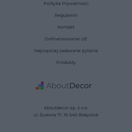
Polityka Prywatności
Regulamin
Kontakt
Dofinansowanie UE
Najczęściej zadawane pytania
Produkty
Adres
Dane Firmy
Aboutdecor sp. z o.o.
ul. Żurawia 71, 15-540 Białystok