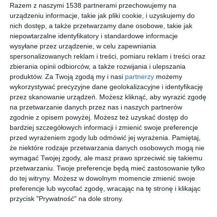
Razem z naszymi 1538 partnerami przechowujemy na
urządzeniu informacje, takie jak pliki cookie, i uzyskujemy do
nich dostęp, a także przetwarzamy dane osobowe, takie jak
niepowtarzalne identyfikatory i standardowe informacje
Przydomowy garaż z
Domowy warsztat
wysyłane przez urządzenie, w celu zapewniania
warsztatem
spersonalizowanych reklam i treści, pomiaru reklam i treści oraz
Dodaj do ulubionych
Do
zbierania opinii odbiorców, a także rozwijania i ulepszania
produktów.
Za Twoją zgodą my i nasi
partnerzy
możemy
wykorzystywać precyzyjne dane geolokalizacyjne i identyfikację
przez skanowanie urządzeń. Możesz kliknąć, aby wyrazić zgodę
na przetwarzanie danych przez nas i naszych partnerów
zgodnie z opisem powyżej. Możesz też uzyskać dostęp do
bardziej szczegółowych informacji i zmienić swoje preferencje
przed wyrażeniem zgody lub odmówić jej wyrażenia.
Pamiętaj,
że niektóre rodzaje przetwarzania danych osobowych mogą nie
wymagać Twojej zgody, ale masz prawo sprzeciwić się takiemu
przetwarzaniu. Twoje preferencje będą mieć zastosowanie tylko
do tej witryny. Możesz w dowolnym momencie zmienić swoje
preferencje lub wycofać zgodę, wracając na tę stronę i klikając
Funkcjonalny garaż z
Projekt podwórka
przycisk "Prywatność" na dole strony.
cegłą na ścianie
przy domu
Dodaj do ulubionych
jednorodzinnym
Do