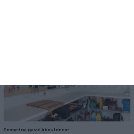
to garaż czy inne pomieszczenie gospodarcze w twoim
domu lub mieszkaniu najważniejsze, aby było funkcjonalne i
praktyczne.
Pomysł na garaż Aboutdecor