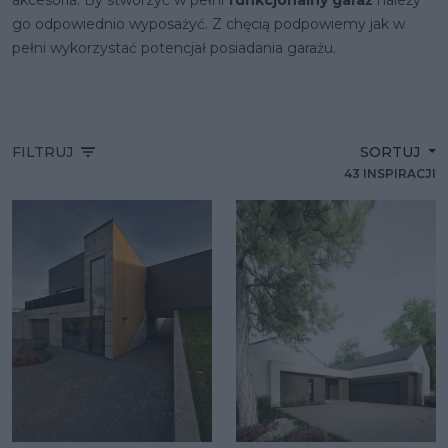
akcesoria. By stworzyć w pełni
funkcjonalny garaż
należy
go odpowiednio wyposażyć. Z chęcią podpowiemy jak w
pełni wykorzystać potencjał posiadania garażu.
FILTRUJ
SORTUJ
43 INSPIRACJI