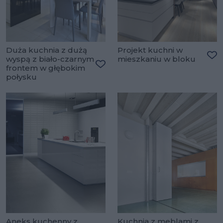
Duża kuchnia z dużą
Projekt kuchni w
wyspą z biało-czarnym
mieszkaniu w bloku
Do
frontem w głębokim
Dodaj do ulubionych
połysku
Aneks kuchenny z
Kuchnia z meblami z