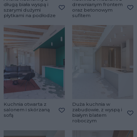
długą biała wyspą i
drewnianym frontem
szarymi dużymi
oraz betonowym
Dodaj do ulubionych
Do
płytkami na podłodze
sufitem
Kuchnia otwarta z
Duża kuchnia w
salonem i skórzaną
zabudowie, z wyspą i
sofą
białym blatem
Dodaj do ulubionych
Do
roboczym