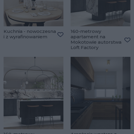
Kuchnia - nowoczesna
160-metrowy
i z wyrafinowaniem
apartament na
Dodaj do ulubionych
Mokotowie autorstwa
Do
Loft Factory