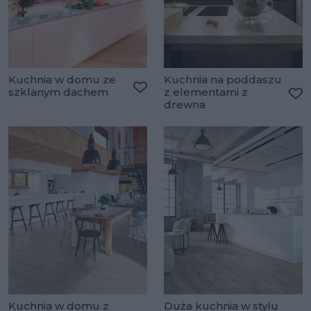
Kuchnia w domu ze
Kuchnia na poddaszu
szklanym dachem
z elementami z
Dodaj do ulubionych
drewna
Do
Kuchnia w domu z
Duża kuchnia w stylu