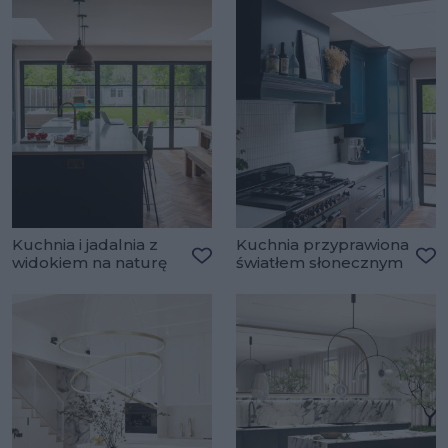
Kuchnia i jadalnia z
Kuchnia przyprawiona
widokiem na naturę
światłem słonecznym
Dodaj do ulubionych
Do