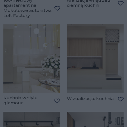
160-metrowy
Aranżacja wnętrza z
apartament na
ciemną kuchni
Do
Mokotowie autorstwa
Dodaj do ulubionych
Loft Factory
Kuchnia w stylu
Wizualizacja: kuchnia
glamour
Do
Dodaj do ulubionych