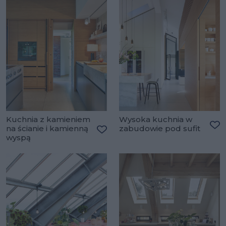
Kuchnia z kamieniem
Wysoka kuchnia w
na ścianie i kamienną
zabudowie pod sufit
Do
wyspą
Dodaj do ulubionych