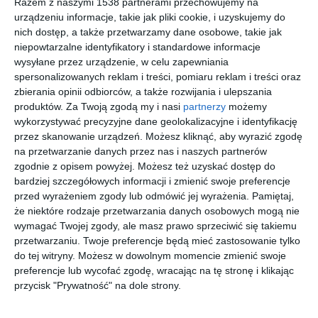
Razem z naszymi 1538 partnerami przechowujemy na
urządzeniu informacje, takie jak pliki cookie, i uzyskujemy do
nich dostęp, a także przetwarzamy dane osobowe, takie jak
niepowtarzalne identyfikatory i standardowe informacje
Zabudowa kuchni
Czarna kuchnia
wysyłane przez urządzenie, w celu zapewniania
Dodaj do ulubionych
Do
spersonalizowanych reklam i treści, pomiaru reklam i treści oraz
zbierania opinii odbiorców, a także rozwijania i ulepszania
produktów.
Za Twoją zgodą my i nasi
partnerzy
możemy
wykorzystywać precyzyjne dane geolokalizacyjne i identyfikację
przez skanowanie urządzeń. Możesz kliknąć, aby wyrazić zgodę
na przetwarzanie danych przez nas i naszych partnerów
zgodnie z opisem powyżej. Możesz też uzyskać dostęp do
bardziej szczegółowych informacji i zmienić swoje preferencje
przed wyrażeniem zgody lub odmówić jej wyrażenia.
Pamiętaj,
że niektóre rodzaje przetwarzania danych osobowych mogą nie
wymagać Twojej zgody, ale masz prawo sprzeciwić się takiemu
przetwarzaniu. Twoje preferencje będą mieć zastosowanie tylko
do tej witryny. Możesz w dowolnym momencie zmienić swoje
Czarna kuchnia
Wyspa w kuchni
preferencje lub wycofać zgodę, wracając na tę stronę i klikając
Dodaj do ulubionych
Do
przycisk "Prywatność" na dole strony.