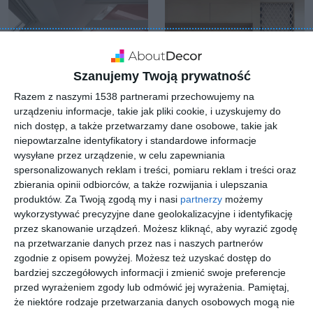
Szanujemy Twoją prywatność
Razem z naszymi 1538 partnerami przechowujemy na
urządzeniu informacje, takie jak pliki cookie, i uzyskujemy do
nich dostęp, a także przetwarzamy dane osobowe, takie jak
niepowtarzalne identyfikatory i standardowe informacje
wysyłane przez urządzenie, w celu zapewniania
spersonalizowanych reklam i treści, pomiaru reklam i treści oraz
Kuchnia z wdziękiem
Wizualizacja: kuchnia
zbierania opinii odbiorców, a także rozwijania i ulepszania
Dodaj do ulubionych
Do
produktów.
Za Twoją zgodą my i nasi
partnerzy
możemy
wykorzystywać precyzyjne dane geolokalizacyjne i identyfikację
przez skanowanie urządzeń. Możesz kliknąć, aby wyrazić zgodę
na przetwarzanie danych przez nas i naszych partnerów
zgodnie z opisem powyżej. Możesz też uzyskać dostęp do
bardziej szczegółowych informacji i zmienić swoje preferencje
przed wyrażeniem zgody lub odmówić jej wyrażenia.
Pamiętaj,
że niektóre rodzaje przetwarzania danych osobowych mogą nie