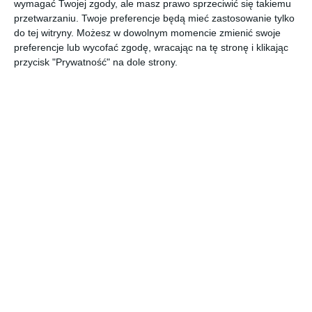
wymagać Twojej zgody, ale masz prawo sprzeciwić się takiemu
przetwarzaniu. Twoje preferencje będą mieć zastosowanie tylko
do tej witryny. Możesz w dowolnym momencie zmienić swoje
preferencje lub wycofać zgodę, wracając na tę stronę i klikając
przycisk "Prywatność" na dole strony.
Wizualizacja: kuchnia
Zabudowa kuchni
Dodaj do ulubionych
Do
Jasna zabudowa
Jasna kuchnia
kuchni
Do
Dodaj do ulubionych