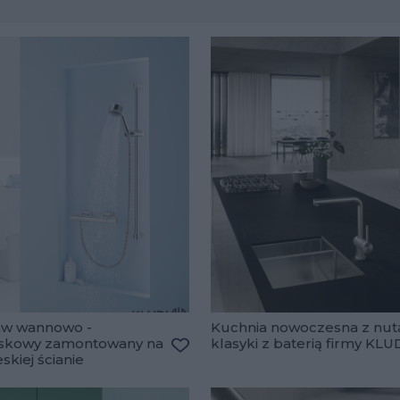
aw wannowo -
Kuchnia nowoczesna z nut
yskowy zamontowany na
klasyki z baterią firmy KLU
eskiej ścianie
ulubionych
Dodaj do ulubionych