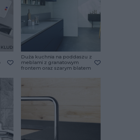
Duża kuchnia na poddaszu z
o
meblami z granatowym
frontem oraz szarym blatem
Dodaj do ulubionych
Dodaj do ulubiony