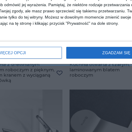
b odmówić jej wyrażenia.
Pamiętaj, że niektóre rodzaje przetwarzani
ojej zgody, ale masz prawo sprzeciwić się takiemu przetwarzaniu. Tw
nie tylko do tej witryny. Możesz w dowolnym momencie zmienić swoje 
jąc na tę stronę i klikając przycisk "Prywatność" na dole strony.
IĘCEJ OPCJI
ZGADZAM SIĘ
nia z drewnianym
Kuchnia otwarta z szarym,
em roboczym z pięknym,
laminowanym blatem
m kranem z wyciąganą
roboczym
ulubionych
Dodaj do ulubionych
ówką