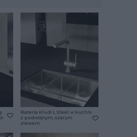
ą
Bateria Kludi L Steel w kuchni
DI
z podwójnym, szarym
Dodaj do ulubionych
zlewem
Dodaj do ulubiony