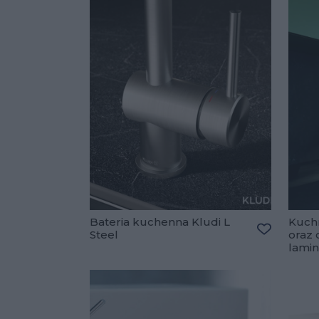
Bateria kuchenna Kludi L
Kuchn
Steel
oraz 
Dodaj do 
lami