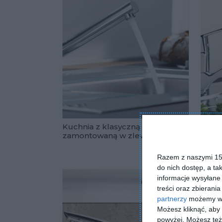
Kuchnia z klasyczną armaturą
Bate
zamontowaną w zlewie
Dodaj do 
Razem z naszymi 153
do nich dostęp, a ta
informacje wysyłane 
treści oraz zbierania
partnerzy
możemy wyk
Możesz kliknąć, aby
powyżej. Możesz też 