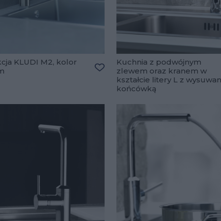
cja KLUDI M2, kolor
Kuchnia z podwójnym
m
zlewem oraz kranem w
ulubionych
Dodaj do ulubionych
kształcie litery L z wysuwa
końcówką