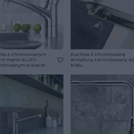
nia z chromowanym
Kuchnia z chromowaną
em marki KLUDI
armaturą zamontowaną d
ulubionych
ntowanym w blacie
blatu
Dodaj do ulubionych