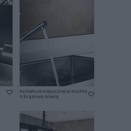
Armatura klasyczna w kuchni
z brązową ścianą
Dodaj do ulubionych
Dodaj do ulubiony