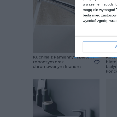
wyrażeniem zgody lu
mogą nie wymagać Tw
będą mieć zastosowa
wycofać zgodę, wraca
W
Kuchnia z kamiennym blatem
Kuch
roboczym oraz
blat
chromowanym kranem
biały
Dodaj do 
końc