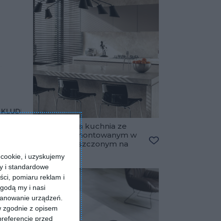
Nowoczesna kuchnia ze
zlewem zamontowanym w
Dodaj do ulubionych
blacie umieszczonym na
Dodaj do ulubiony
barze
cookie, i uzyskujemy
ry i standardowe
ści, pomiaru reklam i
godą my i nasi
kanowanie urządzeń.
w zgodnie z opisem
preferencje przed