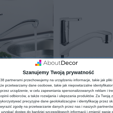
ria KLUDI LEGO NOE
KLUDI LEGO NEO
Dodaj do ulubionych
Szanujemy Twoją prywatność
ulubionych
8 partnerami przechowujemy na urządzeniu informacje, takie jak pliki 
kże przetwarzamy dane osobowe, takie jak niepowtarzalne identyfikato
przez urządzenie, w celu zapewniania spersonalizowanych reklam i tre
 opinii odbiorców, a także rozwijania i ulepszania produktów.
Za Twoją z
orzystywać precyzyjne dane geolokalizacyjne i identyfikację przez s
 wyrazić zgodę na przetwarzanie danych przez nas i naszych partneró
uzyskać dostęp do bardziej szczegółowych informacji i zmienić swoje 