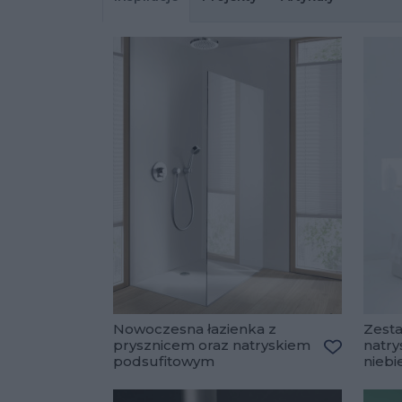
Nowoczesna łazienka z
Zest
prysznicem oraz natryskiem
natr
podsufitowym
niebi
Dodaj do 