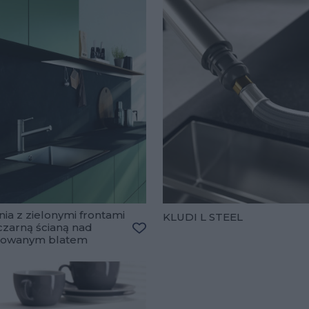
ia z zielonymi frontami
KLUDI L STEEL
czarną ścianą nad
ulubionych
nowanym blatem
Dodaj do ulubionych