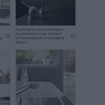
Kuchnia z czarnym blatem
kuchennym oraz kranem
ną
chromowanym w kształcie
Dodaj do ulubionych
Dodaj do ulubiony
litery L