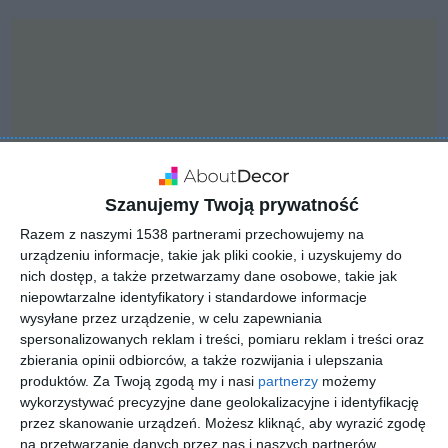
Szanujemy Twoją prywatność
Razem z naszymi 1538 partnerami przechowujemy na
urządzeniu informacje, takie jak pliki cookie, i uzyskujemy do
nich dostęp, a także przetwarzamy dane osobowe, takie jak
niepowtarzalne identyfikatory i standardowe informacje
wysyłane przez urządzenie, w celu zapewniania
PROJEKT
spersonalizowanych reklam i treści, pomiaru reklam i treści oraz
KLUDI NOVA FONTE
zbierania opinii odbiorców, a także rozwijania i ulepszania
DÉCO
produktów.
Za Twoją zgodą my i nasi
partnerzy
możemy
wykorzystywać precyzyjne dane geolokalizacyjne i identyfikację
przez skanowanie urządzeń. Możesz kliknąć, aby wyrazić zgodę
na przetwarzanie danych przez nas i naszych partnerów