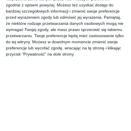
Projekt KLUDI NOVA FONTE DÉCO.
zgodnie z opisem powyżej. Możesz też uzyskać dostęp do
POKAŻ WIĘCEJ
bardziej szczegółowych informacji i zmienić swoje preferencje
przed wyrażeniem zgody lub odmówić jej wyrażenia.
Pamiętaj,
AUTOR:
KLUDI
że niektóre rodzaje przetwarzania danych osobowych mogą nie
wymagać Twojej zgody, ale masz prawo sprzeciwić się takiemu
Kategoria projektu
przetwarzaniu. Twoje preferencje będą mieć zastosowanie tylko
Mieszkanie
do tej witryny. Możesz w dowolnym momencie zmienić swoje
preferencje lub wycofać zgodę, wracając na tę stronę i klikając
UDOSTĘPNIJ
DODAJ DO ULUBIONYCH
przycisk "Prywatność" na dole strony.
Pozostałe zdjęcia w projekcie:
KLUDI NOVA FONTE DÉCO