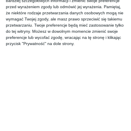
bardziej szczegółowych informacji i zmienić swoje preferencje
Projekt KLUDI PURE&EASY.
przed wyrażeniem zgody lub odmówić jej wyrażenia.
Pamiętaj,
POKAŻ WIĘCEJ
że niektóre rodzaje przetwarzania danych osobowych mogą nie
wymagać Twojej zgody, ale masz prawo sprzeciwić się takiemu
AUTOR:
KLUDI
przetwarzaniu. Twoje preferencje będą mieć zastosowanie tylko
do tej witryny. Możesz w dowolnym momencie zmienić swoje
Kategoria projektu
preferencje lub wycofać zgodę, wracając na tę stronę i klikając
Mieszkanie
przycisk "Prywatność" na dole strony.
UDOSTĘPNIJ
DODAJ DO ULUBIONYCH
Pozostałe zdjęcia w projekcie:
KLUDI PURE&EASY
Komentarze
ZADAJ PYTANIE