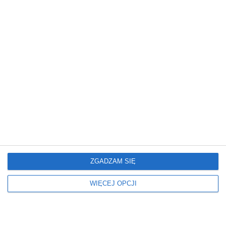
marzeń.
nowoczesnym
wykończeniem
ZGADZAM SIĘ
Mieszkanie
Mieszkanie
Nowoczesne Mieszkanie
Mieszkanie z
artystycznym
WIĘCEJ OPCJI
charakterem