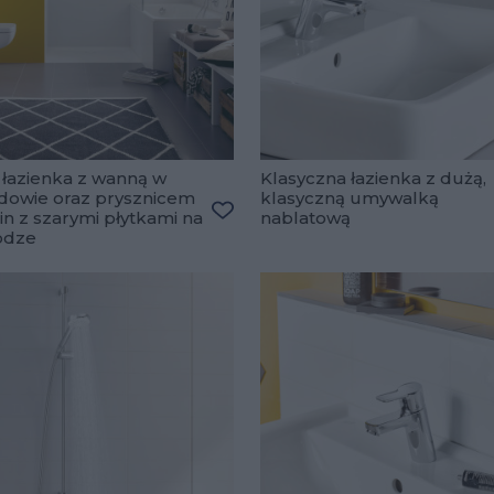
łazienka z wanną w
Klasyczna łazienka z dużą,
dowie oraz prysznicem
klasyczną umywalką
in z szarymi płytkami na
nablatową
ulubionych
Dodaj do ulubionych
odze