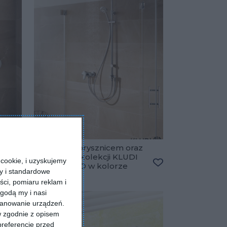
ej
Łazienka z prysznicem oraz
ami
armaturą z kolekcji KLUDI
cookie, i uzyskujemy
PURE&SOLID w kolorze
ry i standardowe
Dodaj do ulubionych
Dodaj do ulubiony
srebrnym
ści, pomiaru reklam i
godą my i nasi
kanowanie urządzeń.
w zgodnie z opisem
preferencje przed