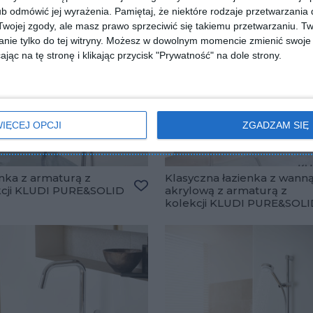
b odmówić jej wyrażenia.
Pamiętaj, że niektóre rodzaje przetwarzani
ojej zgody, ale masz prawo sprzeciwić się takiemu przetwarzaniu. Tw
nie tylko do tej witryny. Możesz w dowolnym momencie zmienić swoje 
jąc na tę stronę i klikając przycisk "Prywatność" na dole strony.
IĘCEJ OPCJI
ZGADZAM SIĘ
nka z armaturą z
Klasyczna łazienka z wann
kcji KLUDI PURE&SOLID
akrylową z armaturą z
Dodaj do ulubionych
kolekcji KLUDI PURE&SOL
ulubionych