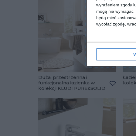
wyrażeniem zgody lu
mogą nie wymagać Tw
będą mieć zastosowa
wycofać zgodę, wraca
W
Duża, przestrzenna i
Łazie
funkcjonalna łazienka w
kole
kolekcji KLUDI PURE&SOLID
Dodaj do 