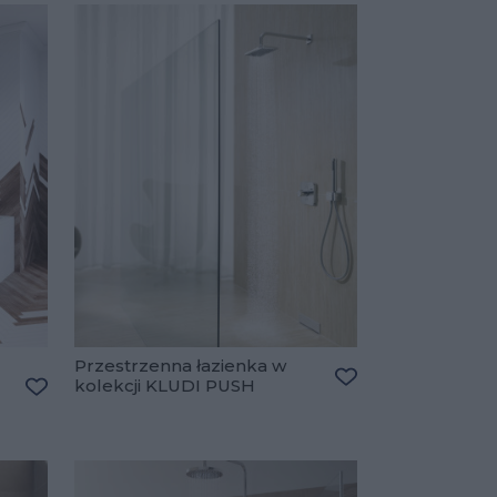
Przestrzenna łazienka w
kolekcji KLUDI PUSH
Dodaj do ulubiony
Dodaj do ulubionych