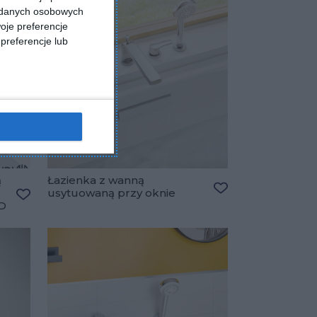
a danych osobowych
oje preferencje
preferencje lub
ą
Łazienka z wanną
usytuowaną przy oknie
Dodaj do ulubiony
ID
Dodaj do ulubionych