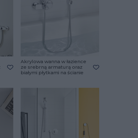
Akrylowa wanna w łazience
z
ze srebrną armaturą oraz
białymi płytkami na ścianie
Dodaj do ulubionych
Dodaj do ulubiony