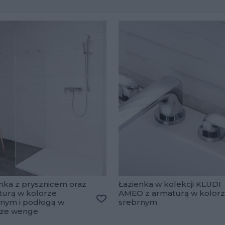
nka z prysznicem oraz
Łazienka w kolekcji KLUDI
turą w kolorze
AMEO z armaturą w kolor
nym i podłogą w
srebrnym
ulubionych
Dodaj do ulubionych
rze wenge