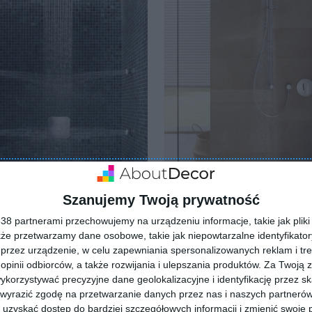
Szanujemy Twoją prywatność
czesny prysznic w
Prysznic walk-in w klasyczn
cji KLUDI PUSH w
łazience z beżowymi płytk
8 partnerami przechowujemy na urządzeniu informacje, takie jak pliki 
nce
podłużnymi na ścianie i
ulubionych
Dodaj do ulubionych
kże przetwarzamy dane osobowe, takie jak niepowtarzalne identyfikato
podłodze
przez urządzenie, w celu zapewniania spersonalizowanych reklam i tre
 opinii odbiorców, a także rozwijania i ulepszania produktów.
Za Twoją z
orzystywać precyzyjne dane geolokalizacyjne i identyfikację przez s
 wyrazić zgodę na przetwarzanie danych przez nas i naszych partneró
uzyskać dostęp do bardziej szczegółowych informacji i zmienić swoje 