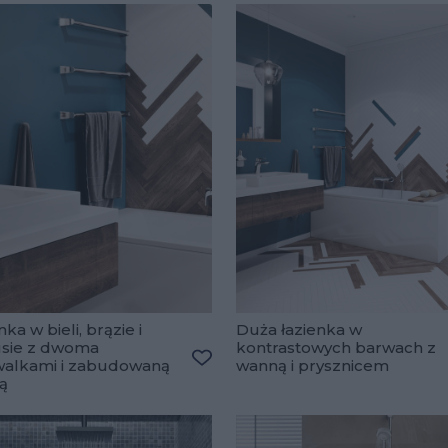
ka w bieli, brązie i
Duża łazienka w
usie z dwoma
kontrastowych barwach z
ulubionych
alkami i zabudowaną
wanną i prysznicem
Dodaj do ulubionych
ą