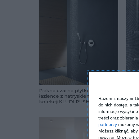
Piękne czarne płytki w
Nowo
łazience z natryskiem z
kolek
Razem z naszymi 153
kolekcji KLUDI PUSH
łazie
Dodaj do 
do nich dostęp, a ta
informacje wysyłane 
treści oraz zbierania
partnerzy
możemy wyk
Możesz kliknąć, aby
powyżej. Możesz też 