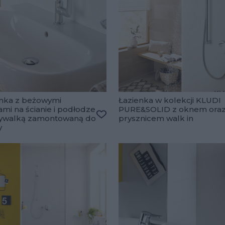
enka z beżowymi
Łazienka w kolekcji KLUDI
ami na ścianie i podłodze
PURE&SOLID z oknem ora
ywalką zamontowaną do
prysznicem walk in
ulubionych
Dodaj do ulubionych
y