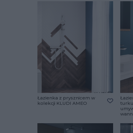
Łazienka z prysznicem w
Łazien
kolekcji KLUDI AMEO
turk
Dodaj do 
umyw
wann