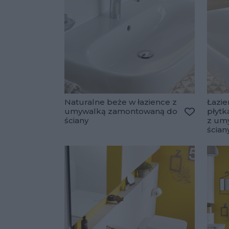
Naturalne beże w łazience z
Łazi
umywalką zamontowaną do
płytk
ściany
z um
Dodaj do 
ścian