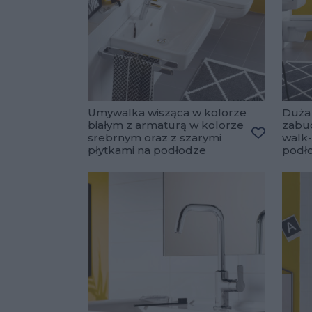
Umywalka wisząca w kolorze
Duża 
białym z armaturą w kolorze
zabu
srebrnym oraz z szarymi
walk-
Dodaj do 
płytkami na podłodze
podł