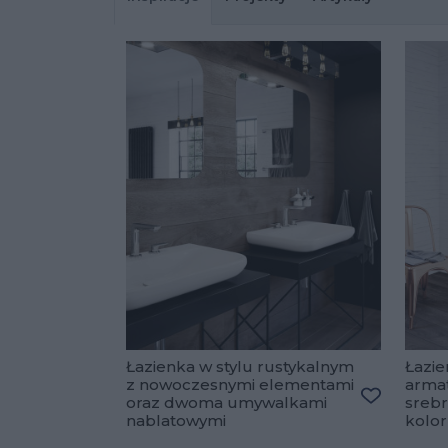
Łazienka w stylu rustykalnym
Łazie
z nowoczesnymi elementami
arma
oraz dwoma umywalkami
srebr
Dodaj do 
nablatowymi
kolo