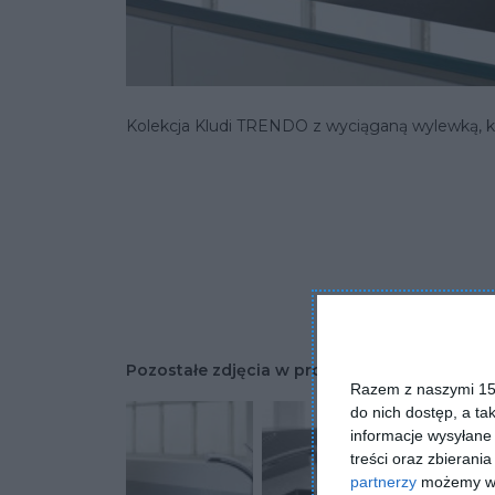
Kolekcja Kludi TRENDO z wyciąganą wylewką, ko
Pozostałe zdjęcia w projekcie:
KLUDI TRENDO 
Razem z naszymi 153
do nich dostęp, a ta
informacje wysyłane 
treści oraz zbierania
partnerzy
możemy wyk