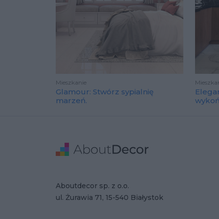
Mieszkanie
Mieszka
Glamour: Stwórz sypialnię
Elega
marzeń.
wyko
Stopka
Adres
Dane Firmy
Aboutdecor sp. z o.o.
ul. Żurawia 71, 15-540 Białystok