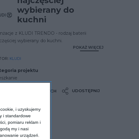
najczęściej
wybierany do
kuchni
nżacje z KLUDI TRENDO - rodzaj baterii
częściej wybierany do kuchni.
POKAŻ WIĘCEJ
TOR:
KLUDI
tegoria projektu
eszkanie
UDOSTĘPNIJ
DODAJ DO ULUBIONYCH
cookie, i uzyskujemy
ry i standardowe
ści, pomiaru reklam i
godą my i nasi
kanowanie urządzeń.