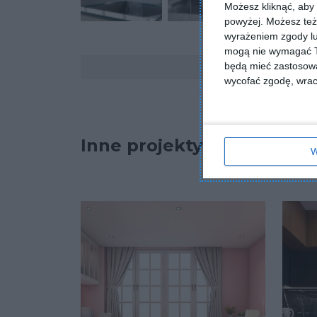
Możesz kliknąć, aby
powyżej. Możesz też 
wyrażeniem zgody lu
mogą nie wymagać Tw
Komentarze
będą mieć zastosowa
wycofać zgodę, wraca
Inne projekty
W