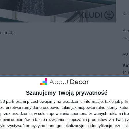
Ara
lor stal
naj
AU
Ka
Mi
Szanujemy Twoją prywatność
- rodzaj baterii najczęściej wybierany do kuchni
8 partnerami przechowujemy na urządzeniu informacje, takie jak pliki 
kże przetwarzamy dane osobowe, takie jak niepowtarzalne identyfikato
przez urządzenie, w celu zapewniania spersonalizowanych reklam i tre
 opinii odbiorców, a także rozwijania i ulepszania produktów.
Za Twoją z
orzystywać precyzyjne dane geolokalizacyjne i identyfikację przez s