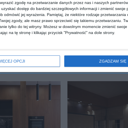
 wyrazić zgodę na przetwarzanie danych przez nas i naszych partneró
uzyskać dostęp do bardziej szczegółowych informacji i zmienić swoje 
b odmówić jej wyrażenia.
Pamiętaj, że niektóre rodzaje przetwarzani
ojej zgody, ale masz prawo sprzeciwić się takiemu przetwarzaniu. Tw
nie tylko do tej witryny. Możesz w dowolnym momencie zmienić swoje 
ZADAJ PYTANIE
jąc na tę stronę i klikając przycisk "Prywatność" na dole strony.
IĘCEJ OPCJI
ZGADZAM SIĘ