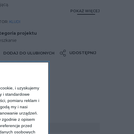
jącą.
POKAŻ WIĘCEJ
TOR:
KLUDI
tegoria projektu
eszkanie
UDOSTĘPNIJ
DODAJ DO ULUBIONYCH
cookie, i uzyskujemy
ry i standardowe
ści, pomiaru reklam i
godą my i nasi
kanowanie urządzeń.
w zgodnie z opisem
preferencje przed
a danych osobowych