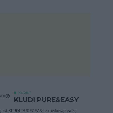
PROJEKT
KLUDI PURE&EASY
ojekt KLUDI PURE&EASY z oliwkową szafką