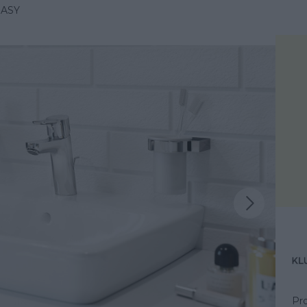
EASY
Następna inspiracja
iracja
Pr