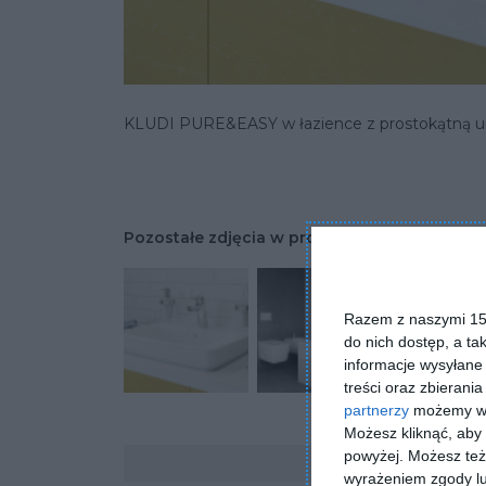
KLUDI PURE&EASY w łazience z prostokątną 
Pozostałe zdjęcia w projekcie:
KLUDI PURE&
Razem z naszymi 153
do nich dostęp, a ta
informacje wysyłane 
treści oraz zbierania
partnerzy
możemy wyk
Możesz kliknąć, aby
Komentarze
powyżej. Możesz też 
wyrażeniem zgody lu