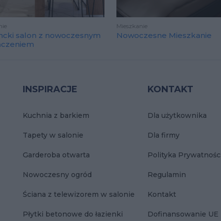
nie
Mieszkanie
ncki salon z nowoczesnym
Nowoczesne Mieszkanie
ńczeniem
INSPIRACJE
KONTAKT
Kuchnia z barkiem
Dla użytkownika
Tapety w salonie
Dla firmy
Garderoba otwarta
Polityka Prywatnośc
Nowoczesny ogród
Regulamin
Ściana z telewizorem w salonie
Kontakt
Płytki betonowe do łazienki
Dofinansowanie UE