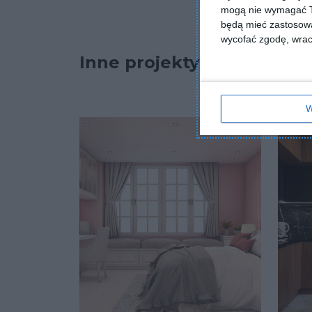
mogą nie wymagać Tw
będą mieć zastosowa
wycofać zgodę, wraca
Inne projekty
W