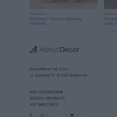
Mieszkanie
Mieszka
Glamour: Stwórz sypialnię
Elega
marzeń.
wyko
Stopka
Adres
Dane Firmy
Aboutdecor sp. z o.o.
ul. Żurawia 71, 15-540 Białystok
KRS 0000822858
REGON 385286191
NIP 9662136111