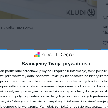
sto
AU
Ka
umywalką nablatową
Mi
EASY
Szanujemy Twoją prywatność
8 partnerami przechowujemy na urządzeniu informacje, takie jak pliki 
kże przetwarzamy dane osobowe, takie jak niepowtarzalne identyfikato
przez urządzenie, w celu zapewniania spersonalizowanych reklam i tre
 opinii odbiorców, a także rozwijania i ulepszania produktów.
Za Twoją z
orzystywać precyzyjne dane geolokalizacyjne i identyfikację przez s
 wyrazić zgodę na przetwarzanie danych przez nas i naszych partneró
uzyskać dostęp do bardziej szczegółowych informacji i zmienić swoje 
ZADAJ PYTANIE
b odmówić jej wyrażenia.
Pamiętaj, że niektóre rodzaje przetwarzani