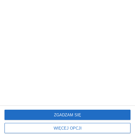
Mieszkanie
Mieszkanie
Glamour: Stwórz sypialnię
Elegancki salon z
marzeń.
nowoczesnym
wykończeniem
ZGADZAM SIĘ
WIĘCEJ OPCJI
Mieszkanie
Mieszkanie