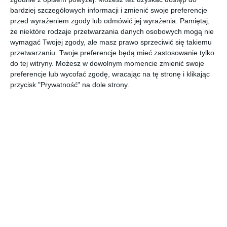
Łazienka w kolekcji KLUDI BINGO STAR.
bardziej szczegółowych informacji i zmienić swoje preferencje
POKAŻ WIĘCEJ
przed wyrażeniem zgody lub odmówić jej wyrażenia.
Pamiętaj,
że niektóre rodzaje przetwarzania danych osobowych mogą nie
AUTOR:
KLUDI
wymagać Twojej zgody, ale masz prawo sprzeciwić się takiemu
przetwarzaniu. Twoje preferencje będą mieć zastosowanie tylko
Kategoria projektu
do tej witryny. Możesz w dowolnym momencie zmienić swoje
Mieszkanie
preferencje lub wycofać zgodę, wracając na tę stronę i klikając
przycisk "Prywatność" na dole strony.
UDOSTĘPNIJ
DODAJ DO ULUBIONYCH
Pozostałe zdjęcia w projekcie:
KLUDI BINGO STAR