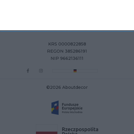
Aboutdecor sp. z o.o.
ul. Żurawia 71, 15-540 Białystok
KRS 0000822858
REGON 385286191
NIP 9662136111
©2026 Aboutdecor