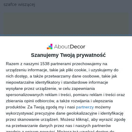
szafce wiszącej
Szanujemy Twoją prywatność
Razem z naszymi 1538 partnerami przechowujemy na
urządzeniu informacje, takie jak pliki cookie, i uzyskujemy do
nich dostęp, a także przetwarzamy dane osobowe, takie jak
niepowtarzalne identyfikatory i standardowe informacje
wysyłane przez urządzenie, w celu zapewniania
spersonalizowanych reklam i treści, pomiaru reklam i treści oraz
zbierania opinii odbiorców, a także rozwijania i ulepszania
PROJEKT
produktów.
Za Twoją zgodą my i nasi
partnerzy
możemy
KLUDI BINGO STAR
wykorzystywać precyzyjne dane geolokalizacyjne i identyfikację
przez skanowanie urządzeń. Możesz kliknąć, aby wyrazić zgodę
na przetwarzanie danych przez nas i naszych partnerów
zgodnie z opisem powyżej. Możesz też uzyskać dostęp do