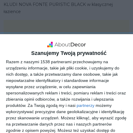
KLUDI NOVA FONTE PURISTIC BLACK w klasycznej
łazience
Szanujemy Twoją prywatność
Razem z naszymi 1538 partnerami przechowujemy na
urządzeniu informacje, takie jak pliki cookie, i uzyskujemy do
nich dostęp, a także przetwarzamy dane osobowe, takie jak
niepowtarzalne identyfikatory i standardowe informacje
wysyłane przez urządzenie, w celu zapewniania
spersonalizowanych reklam i treści, pomiaru reklam i treści oraz
zbierania opinii odbiorców, a także rozwijania i ulepszania
produktów.
Za Twoją zgodą my i nasi
partnerzy
możemy
PROJEKT
wykorzystywać precyzyjne dane geolokalizacyjne i identyfikację
KLUDI NOVA FONTE
przez skanowanie urządzeń. Możesz kliknąć, aby wyrazić zgodę
na przetwarzanie danych przez nas i naszych partnerów
PURISTIC BLACK
zgodnie z opisem powyżej. Możesz też uzyskać dostęp do