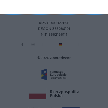
Aboutdecor sp. z o.o.
ul. Żurawia 71, 15-540 Białystok
KRS 0000822858
REGON 385286191
NIP 9662136111
©2026 Aboutdecor