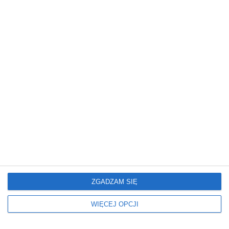
Mieszkanie
Mieszkanie
Glamour: Stwórz sypialnię
Elegancki salon z
marzeń.
nowoczesnym
wykończeniem
ZGADZAM SIĘ
Mieszkanie
Mieszkanie
WIĘCEJ OPCJI
Nowoczesne Mieszkanie
Mieszkanie z
artystycznym