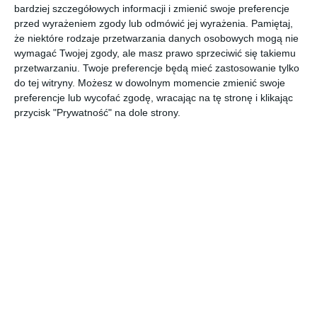
bardziej szczegółowych informacji i zmienić swoje preferencje
przed wyrażeniem zgody lub odmówić jej wyrażenia.
Pamiętaj,
że niektóre rodzaje przetwarzania danych osobowych mogą nie
Projekt KLUDI NOVA FONTE PURISTIC BLACK.
wymagać Twojej zgody, ale masz prawo sprzeciwić się takiemu
POKAŻ WIĘCEJ
przetwarzaniu. Twoje preferencje będą mieć zastosowanie tylko
do tej witryny. Możesz w dowolnym momencie zmienić swoje
AUTOR:
KLUDI
preferencje lub wycofać zgodę, wracając na tę stronę i klikając
Kategoria projektu
przycisk "Prywatność" na dole strony.
Mieszkanie
UDOSTĘPNIJ
DODAJ DO ULUBIONYCH
Pozostałe zdjęcia w projekcie:
KLUDI NOVA FONTE
PURISTIC BLACK