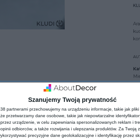
Ar
ku
ko
AU
Ka
Mi
Szanujemy Twoją prywatność
chni z jednouchwytową baterią kuchenną - KLUDI M2
8 partnerami przechowujemy na urządzeniu informacje, takie jak pliki 
kże przetwarzamy dane osobowe, takie jak niepowtarzalne identyfikato
przez urządzenie, w celu zapewniania spersonalizowanych reklam i tre
 opinii odbiorców, a także rozwijania i ulepszania produktów.
Za Twoją z
orzystywać precyzyjne dane geolokalizacyjne i identyfikację przez s