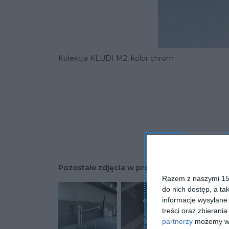
Kolekcja KLUDI M2, kolor chrom
Pozostałe zdjęcia w projekcie:
Aranżacja ku
Razem z naszymi 153
do nich dostęp, a ta
informacje wysyłane 
treści oraz zbierania
partnerzy
możemy wyk