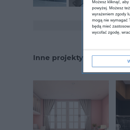
Możesz kliknąć, aby
powyżej. Możesz też 
wyrażeniem zgody lu
mogą nie wymagać Tw
Komentarze
będą mieć zastosowa
wycofać zgodę, wraca
Inne projekty
W