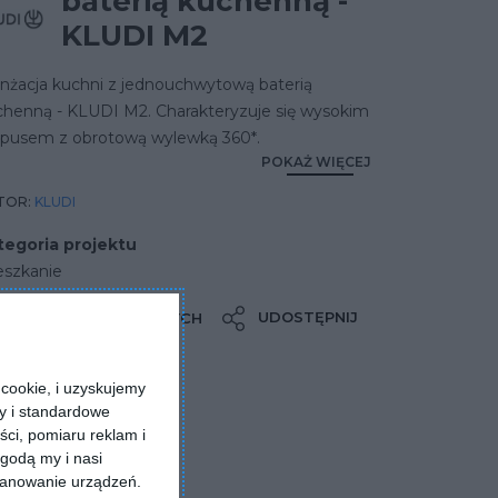
baterią kuchenną -
KLUDI M2
anżacja kuchni z jednouchwytową baterią
chenną - KLUDI M2. Charakteryzuje się wysokim
rpusem z obrotową wylewką 360*.
POKAŻ WIĘCEJ
TOR:
KLUDI
tegoria projektu
eszkanie
UDOSTĘPNIJ
DODAJ DO ULUBIONYCH
cookie, i uzyskujemy
ry i standardowe
ści, pomiaru reklam i
godą my i nasi
kanowanie urządzeń.