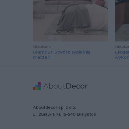
Mieszkanie
Mieszka
Glamour: Stwórz sypialnię
Elega
marzeń.
wyko
Stopka
Adres
Dane Firmy
Aboutdecor sp. z o.o.
ul. Żurawia 71, 15-540 Białystok