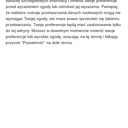
bardziej szczegółowych informacji i zmienić swoje preferencje
klasyczne kształty.
przed wyrażeniem zgody lub odmówić jej wyrażenia.
Pamiętaj,
POKAŻ WIĘCEJ
że niektóre rodzaje przetwarzania danych osobowych mogą nie
wymagać Twojej zgody, ale masz prawo sprzeciwić się takiemu
AUTOR:
KLUDI
przetwarzaniu. Twoje preferencje będą mieć zastosowanie tylko
do tej witryny. Możesz w dowolnym momencie zmienić swoje
Kategoria projektu
preferencje lub wycofać zgodę, wracając na tę stronę i klikając
Mieszkanie
przycisk "Prywatność" na dole strony.
UDOSTĘPNIJ
DODAJ DO ULUBIONYCH
Pozostałe zdjęcia w projekcie:
KLUDI SCOPE
Komentarze
ZADAJ PYTANIE