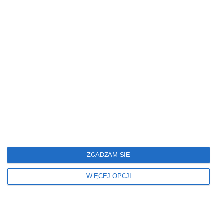
marzeń.
nowoczesnym
wykończeniem
ZGADZAM SIĘ
Mieszkanie
Mieszkanie
Nowoczesne Mieszkanie
Mieszkanie z
artystycznym
WIĘCEJ OPCJI
charakterem