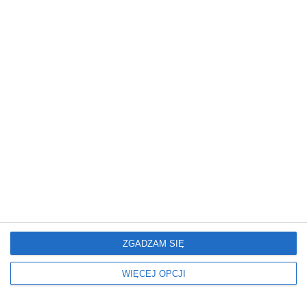
Mieszkanie
Mieszkanie
Glamour: Stwórz sypialnię
Elegancki salon z
marzeń.
nowoczesnym
wykończeniem
ZGADZAM SIĘ
Mieszkanie
Mieszkanie
WIĘCEJ OPCJI
Nowoczesne Mieszkanie
Mieszkanie z
artystycznym