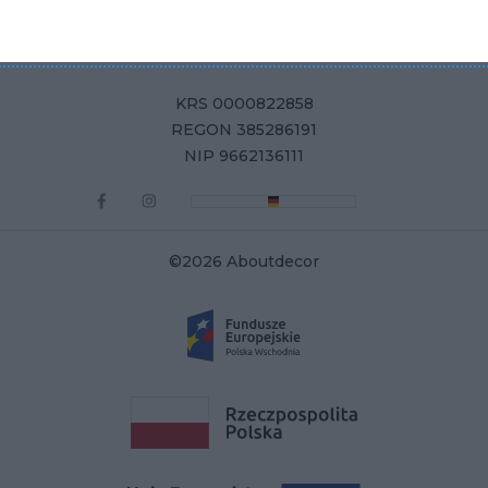
Aboutdecor sp. z o.o.
ul. Żurawia 71, 15-540 Białystok
KRS 0000822858
REGON 385286191
NIP 9662136111
©2026 Aboutdecor