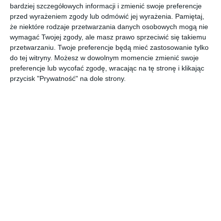
bardziej szczegółowych informacji i zmienić swoje preferencje
przed wyrażeniem zgody lub odmówić jej wyrażenia.
Pamiętaj,
Armatura łazienkowa KLUDI BOZZ - jednouchwytowa
że niektóre rodzaje przetwarzania danych osobowych mogą nie
bateria umywalkowa.
wymagać Twojej zgody, ale masz prawo sprzeciwić się takiemu
POKAŻ WIĘCEJ
przetwarzaniu. Twoje preferencje będą mieć zastosowanie tylko
do tej witryny. Możesz w dowolnym momencie zmienić swoje
AUTOR:
KLUDI
preferencje lub wycofać zgodę, wracając na tę stronę i klikając
Kategoria projektu
przycisk "Prywatność" na dole strony.
Mieszkanie
UDOSTĘPNIJ
DODAJ DO ULUBIONYCH
Pozostałe zdjęcia w projekcie:
Armatura łazienkowa
KLUDI BOZZ