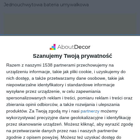
Jednouchwytowa bateria umywalkowa
Szanujemy Twoją prywatność
Razem z naszymi 1538 partnerami przechowujemy na
urządzeniu informacje, takie jak pliki cookie, i uzyskujemy do
nich dostęp, a także przetwarzamy dane osobowe, takie jak
niepowtarzalne identyfikatory i standardowe informacje
wysyłane przez urządzenie, w celu zapewniania
spersonalizowanych reklam i treści, pomiaru reklam i treści oraz
zbierania opinii odbiorców, a także rozwijania i ulepszania
PROJEKT
produktów.
Za Twoją zgodą my i nasi
partnerzy
możemy
Armatura łazienkowa
wykorzystywać precyzyjne dane geolokalizacyjne i identyfikację
przez skanowanie urządzeń. Możesz kliknąć, aby wyrazić zgodę
KLUDI BOZZ
na przetwarzanie danych przez nas i naszych partnerów
zgodnie z opisem powyżej. Możesz też uzyskać dostęp do