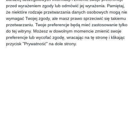
POKAŻ WIĘCEJ
przed wyrażeniem zgody lub odmówić jej wyrażenia.
Pamiętaj,
że niektóre rodzaje przetwarzania danych osobowych mogą nie
AUTOR:
KLUDI
wymagać Twojej zgody, ale masz prawo sprzeciwić się takiemu
przetwarzaniu. Twoje preferencje będą mieć zastosowanie tylko
Kategoria projektu
do tej witryny. Możesz w dowolnym momencie zmienić swoje
Mieszkanie
preferencje lub wycofać zgodę, wracając na tę stronę i klikając
przycisk "Prywatność" na dole strony.
UDOSTĘPNIJ
DODAJ DO ULUBIONYCH
Pozostałe zdjęcia w projekcie:
KLUDI PUSH
Komentarze
ZADAJ PYTANIE