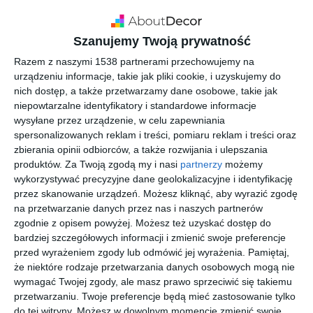
zaaranżowana? Wspólnie z marką Kludi, liderem na
rynku armatury łazienkowej i kuchennej,
Szanujemy Twoją prywatność
przygotowaliśmy mini-poradnik na ten temat.
Sprawdź, co radzą fachowcy.
Razem z naszymi 1538 partnerami przechowujemy na
urządzeniu informacje, takie jak pliki cookie, i uzyskujemy do
nich dostęp, a także przetwarzamy dane osobowe, takie jak
Prysznic czy wanna
niepowtarzalne identyfikatory i standardowe informacje
wysyłane przez urządzenie, w celu zapewniania
spersonalizowanych reklam i treści, pomiaru reklam i treści oraz
Naturalnym wyborem do małej łazienki jest kabina
zbierania opinii odbiorców, a także rozwijania i ulepszania
prysznicowa z odpowiednim zestawem natryskowym, który
produktów.
Za Twoją zgodą my i nasi
partnerzy
możemy
będzie spełniał oczekiwania wszystkich domowników.
wykorzystywać precyzyjne dane geolokalizacyjne i identyfikację
Prysznic zajmuje mniej miejsca niż wanna i jest uważany za
przez skanowanie urządzeń. Możesz kliknąć, aby wyrazić zgodę
bardziej ekologiczne rozwiązanie, ponieważ podczas
na przetwarzanie danych przez nas i naszych partnerów
szybkiego prysznica zużywa się mniej wody niż w czasie
zgodnie z opisem powyżej. Możesz też uzyskać dostęp do
bardziej szczegółowych informacji i zmienić swoje preferencje
kąpieli. Jeśli dysponujesz naprawdę małą łazienką – o
przed wyrażeniem zgody lub odmówić jej wyrażenia.
Pamiętaj,
powierzchni 3, 4 czy 5 m kwadratowych – postaw na
że niektóre rodzaje przetwarzania danych osobowych mogą nie
przezroczystą kabinę i rozważ rezygnację z brodzika. Oba te
wymagać Twojej zgody, ale masz prawo sprzeciwić się takiemu
zabiegi sprawią, że Twoja niewielka łazienka optycznie się
przetwarzaniu. Twoje preferencje będą mieć zastosowanie tylko
zwiększy. Kabina typu walk-in to też dobre rozwiązanie w
do tej witryny. Możesz w dowolnym momencie zmienić swoje