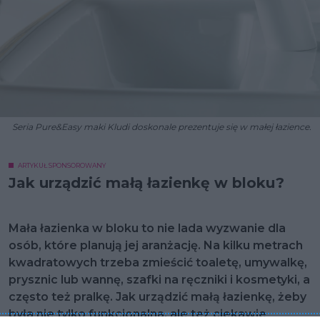
Seria Pure&Easy maki Kludi doskonale prezentuje się w małej łazience.
ARTYKUŁ SPONSOROWANY
Jak urządzić małą łazienkę w bloku?
Mała łazienka w bloku to nie lada wyzwanie dla
osób, które planują jej aranżację. Na kilku metrach
kwadratowych trzeba zmieścić toaletę, umywalkę,
prysznic lub wannę, szafki na ręczniki i kosmetyki, a
często też pralkę. Jak urządzić małą łazienkę, żeby
była nie tylko funkcjonalna, ale też ciekawie