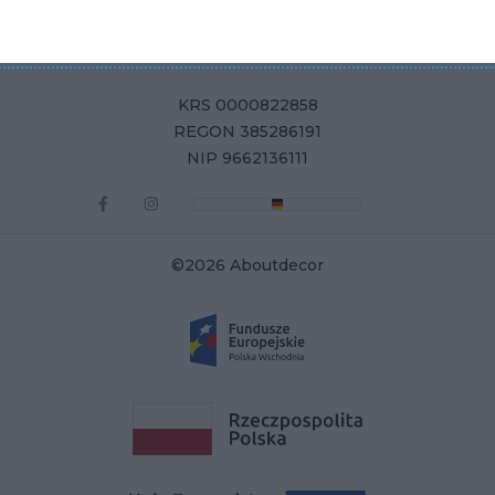
Aboutdecor sp. z o.o.
ul. Żurawia 71, 15-540 Białystok
KRS 0000822858
REGON 385286191
NIP 9662136111
©2026 Aboutdecor