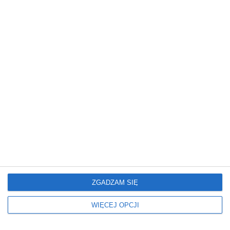
Mieszkanie
Mieszkanie
Glamour: Stwórz sypialnię
Elegancki salon z
marzeń.
nowoczesnym
wykończeniem
ZGADZAM SIĘ
Mieszkanie
Mieszkanie
WIĘCEJ OPCJI
Nowoczesne Mieszkanie
Mieszkanie z
artystycznym