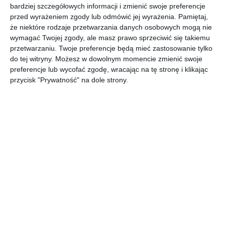
bardziej szczegółowych informacji i zmienić swoje preferencje
przed wyrażeniem zgody lub odmówić jej wyrażenia.
Pamiętaj,
że niektóre rodzaje przetwarzania danych osobowych mogą nie
KLUDI zestaw wanno natryskowy ZENTA 2S.
wymagać Twojej zgody, ale masz prawo sprzeciwić się takiemu
POKAŻ WIĘCEJ
przetwarzaniu. Twoje preferencje będą mieć zastosowanie tylko
do tej witryny. Możesz w dowolnym momencie zmienić swoje
AUTOR:
KLUDI
preferencje lub wycofać zgodę, wracając na tę stronę i klikając
Kategoria projektu
przycisk "Prywatność" na dole strony.
Mieszkanie
UDOSTĘPNIJ
DODAJ DO ULUBIONYCH
Pozostałe zdjęcia w projekcie:
KLUDI zestaw
prysznicowy ZENTA 2S