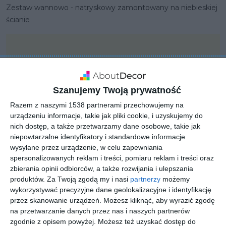
Zestaw wannowo - natryskowy zamontowany na niebieskiej
ścianie
Szanujemy Twoją prywatność
Razem z naszymi 1538 partnerami przechowujemy na
urządzeniu informacje, takie jak pliki cookie, i uzyskujemy do
nich dostęp, a także przetwarzamy dane osobowe, takie jak
niepowtarzalne identyfikatory i standardowe informacje
wysyłane przez urządzenie, w celu zapewniania
spersonalizowanych reklam i treści, pomiaru reklam i treści oraz
zbierania opinii odbiorców, a także rozwijania i ulepszania
produktów.
Za Twoją zgodą my i nasi
partnerzy
możemy
PROJEKT
wykorzystywać precyzyjne dane geolokalizacyjne i identyfikację
KLUDI zestaw
przez skanowanie urządzeń. Możesz kliknąć, aby wyrazić zgodę
na przetwarzanie danych przez nas i naszych partnerów
prysznicowy ZENTA 2S
zgodnie z opisem powyżej. Możesz też uzyskać dostęp do