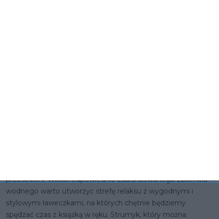
w ogrodzie klasycznym nie może zabraknąć odpowiednio
dobranych mebli ogrodowych, wykonanych z drewna,
kamienia bądź metalu. Można je ustawić na tarasie przy
domu lub w altanie ogrodowej, jeśli taką dysponujemy. Nie
zapomnijmy o ławeczce ogrodowej, na której – w cieniu
drzewa – możemy odpocząć. Innym miłym dla oka
elementem przestrzeni mogą być donice ogrodowe, które
odpowiednio dobrane do otoczenia, dopełnią klasycznego
klimatu naszego ogrodu.
Woda w ogrodzie klasycznym
Staw, oczko wodne czy fontanna? A może strumyk z
kamiennym dnem? Woda w ogrodzie klasycznym zajmuje
bardzo ważne miejsce, stanowiąc często centralny punkt
przestrzeni. Wokół odpowiednio zaaranżowanego zbiornika
wodnego warto utworzyć strefę relaksu z wygodnymi i
stylowymi ławeczkami, na których chętnie będziemy
spędzać czas z książką w ręku. Strumyk, który można