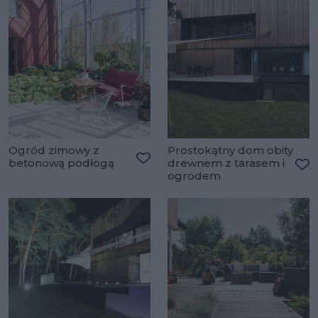
Ogród zimowy z
Prostokątny dom obity
betonową podłogą
drewnem z tarasem i
Dodaj do ulubionych
ogrodem
Do