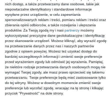
nich dostęp, a także przetwarzamy dane osobowe, takie jak
niepowtarzalne identyfikatory i standardowe informacje
wysyłane przez urządzenie, w celu zapewniania
spersonalizowanych reklam i treści, pomiaru reklam i treści oraz
zbierania opinii odbiorców, a także rozwijania i ulepszania
produktów.
Za Twoją zgodą my i nasi
partnerzy
możemy
wykorzystywać precyzyjne dane geolokalizacyjne i identyfikację
przez skanowanie urządzeń. Możesz kliknąć, aby wyrazić zgodę
na przetwarzanie danych przez nas i naszych partnerów
zgodnie z opisem powyżej. Możesz też uzyskać dostęp do
bardziej szczegółowych informacji i zmienić swoje preferencje
przed wyrażeniem zgody lub odmówić jej wyrażenia.
Pamiętaj,
Ogrodowy stół z
Taras wyspowy z
że niektóre rodzaje przetwarzania danych osobowych mogą nie
drewnianymi krzesłami
kamienia
wymagać Twojej zgody, ale masz prawo sprzeciwić się takiemu
Dodaj do ulubionych
Do
przetwarzaniu. Twoje preferencje będą mieć zastosowanie tylko
do tej witryny. Możesz w dowolnym momencie zmienić swoje
preferencje lub wycofać zgodę, wracając na tę stronę i klikając
przycisk "Prywatność" na dole strony.