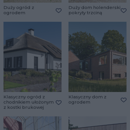
Duży ogród z
Duży dom holenderski
ogrodem
pokryty trzciną
Dodaj do ulubionych
Do
Klasyczny ogród z
Klasyczny dom z
chodnikiem ułożonym
ogrodem
Do
z kostki brukowej
Dodaj do ulubionych