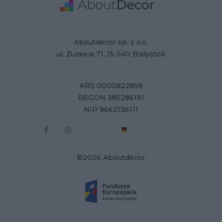
Adres
Dane Firmy
Aboutdecor sp. z o.o.
ul. Żurawia 71, 15-540 Białystok
KRS 0000822858
REGON 385286191
NIP 9662136111
©2026 Aboutdecor