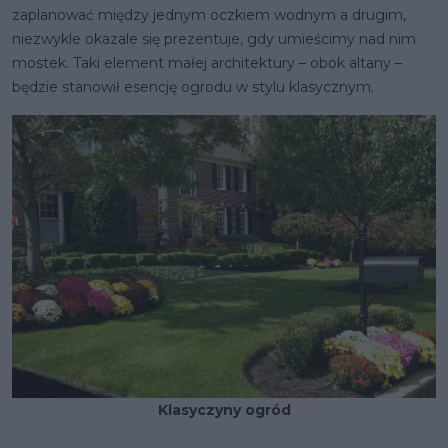
zaplanować między jednym oczkiem wodnym a drugim,
niezwykle okazale się prezentuje, gdy umieścimy nad nim
mostek. Taki element małej architektury – obok altany –
będzie stanowił esencję ogrodu w stylu klasycznym.
Klasyczyny ogród