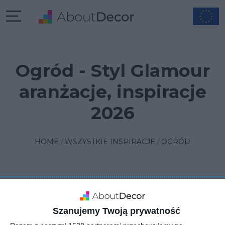
Ogród - Styl Glamour
aranżacje, inspiracje
2026
HOME
WSZYSTKIE INSPIRACJE
OGRÓD
FILTRUJ
1
SORTUJ
2 INSPIRACJE
Szanujemy Twoją prywatność