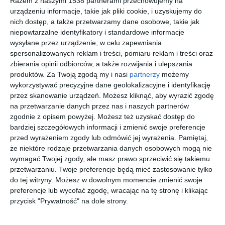
Razem z naszymi 1538 partnerami przechowujemy na
urządzeniu informacje, takie jak pliki cookie, i uzyskujemy do
nich dostęp, a także przetwarzamy dane osobowe, takie jak
niepowtarzalne identyfikatory i standardowe informacje
wysyłane przez urządzenie, w celu zapewniania
spersonalizowanych reklam i treści, pomiaru reklam i treści oraz
zbierania opinii odbiorców, a także rozwijania i ulepszania
produktów.
Za Twoją zgodą my i nasi
partnerzy
możemy
wykorzystywać precyzyjne dane geolokalizacyjne i identyfikację
przez skanowanie urządzeń. Możesz kliknąć, aby wyrazić zgodę
na przetwarzanie danych przez nas i naszych partnerów
zgodnie z opisem powyżej. Możesz też uzyskać dostęp do
Nowoczesne
Aranżacja tarasu
bardziej szczegółowych informacji i zmienić swoje preferencje
kamienne ogrodzenie
Dodaj do ulubionych
przed wyrażeniem zgody lub odmówić jej wyrażenia.
Pamiętaj,
Do
że niektóre rodzaje przetwarzania danych osobowych mogą nie
wymagać Twojej zgody, ale masz prawo sprzeciwić się takiemu
przetwarzaniu. Twoje preferencje będą mieć zastosowanie tylko
do tej witryny. Możesz w dowolnym momencie zmienić swoje
preferencje lub wycofać zgodę, wracając na tę stronę i klikając
przycisk "Prywatność" na dole strony.