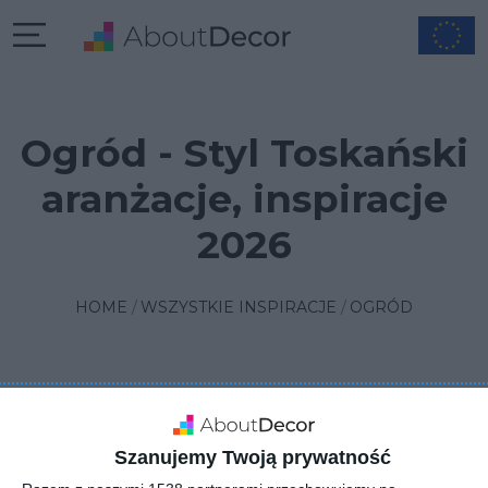
Ogród - Styl Toskański
aranżacje, inspiracje
2026
HOME
WSZYSTKIE INSPIRACJE
OGRÓD
FILTRUJ
1
SORTUJ
1 INSPIRACJA
Szanujemy Twoją prywatność