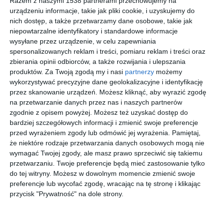
Razem z naszymi 1538 partnerami przechowujemy na
urządzeniu informacje, takie jak pliki cookie, i uzyskujemy do
nich dostęp, a także przetwarzamy dane osobowe, takie jak
niepowtarzalne identyfikatory i standardowe informacje
wysyłane przez urządzenie, w celu zapewniania
spersonalizowanych reklam i treści, pomiaru reklam i treści oraz
zbierania opinii odbiorców, a także rozwijania i ulepszania
produktów.
Za Twoją zgodą my i nasi
partnerzy
możemy
wykorzystywać precyzyjne dane geolokalizacyjne i identyfikację
przez skanowanie urządzeń. Możesz kliknąć, aby wyrazić zgodę
na przetwarzanie danych przez nas i naszych partnerów
zgodnie z opisem powyżej. Możesz też uzyskać dostęp do
Aranżacja drzew w
bardziej szczegółowych informacji i zmienić swoje preferencje
ogrodzie
przed wyrażeniem zgody lub odmówić jej wyrażenia.
Pamiętaj,
Dodaj do ulubionych
że niektóre rodzaje przetwarzania danych osobowych mogą nie
wymagać Twojej zgody, ale masz prawo sprzeciwić się takiemu
przetwarzaniu. Twoje preferencje będą mieć zastosowanie tylko
do tej witryny. Możesz w dowolnym momencie zmienić swoje
preferencje lub wycofać zgodę, wracając na tę stronę i klikając
przycisk "Prywatność" na dole strony.