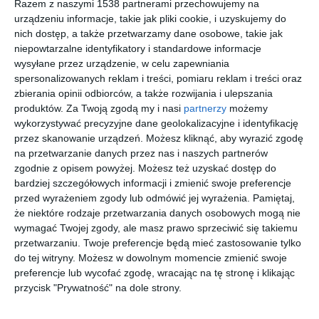
2 INSPIRACJE
Razem z naszymi 1538 partnerami przechowujemy na
urządzeniu informacje, takie jak pliki cookie, i uzyskujemy do
nich dostęp, a także przetwarzamy dane osobowe, takie jak
niepowtarzalne identyfikatory i standardowe informacje
wysyłane przez urządzenie, w celu zapewniania
spersonalizowanych reklam i treści, pomiaru reklam i treści oraz
zbierania opinii odbiorców, a także rozwijania i ulepszania
produktów.
Za Twoją zgodą my i nasi
partnerzy
możemy
wykorzystywać precyzyjne dane geolokalizacyjne i identyfikację
przez skanowanie urządzeń. Możesz kliknąć, aby wyrazić zgodę
na przetwarzanie danych przez nas i naszych partnerów
zgodnie z opisem powyżej. Możesz też uzyskać dostęp do
bardziej szczegółowych informacji i zmienić swoje preferencje
przed wyrażeniem zgody lub odmówić jej wyrażenia.
Pamiętaj,
Drewniane jaccuzi
Drewniane jacuzzi
że niektóre rodzaje przetwarzania danych osobowych mogą nie
Dodaj do ulubionych
Do
wymagać Twojej zgody, ale masz prawo sprzeciwić się takiemu
przetwarzaniu. Twoje preferencje będą mieć zastosowanie tylko
do tej witryny. Możesz w dowolnym momencie zmienić swoje
preferencje lub wycofać zgodę, wracając na tę stronę i klikając
przycisk "Prywatność" na dole strony.