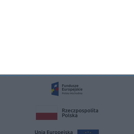
ul. Żurawia 71, 15-540 Białystok
KRS 0000822858
REGON 385286191
NIP 9662136111
©2026 Aboutdecor