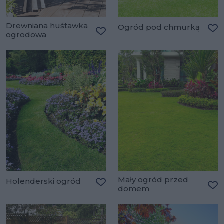
Drewniana huśtawka
Ogród pod chmurką
ogrodowa
Do
Dodaj do ulubionych
Mały ogród przed
Holenderski ogród
domem
Dodaj do ulubionych
Do