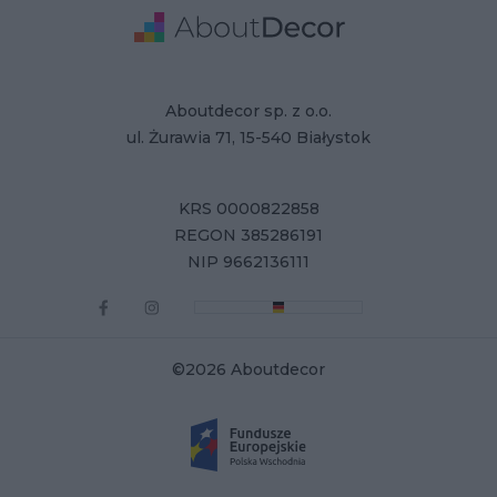
Adres
Dane Firmy
Aboutdecor sp. z o.o.
ul. Żurawia 71, 15-540 Białystok
KRS 0000822858
REGON 385286191
NIP 9662136111
©2026 Aboutdecor