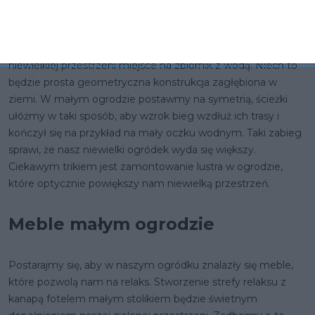
ogródkiem warzywnym. Zastąpmy fragment trawnika mini
ziołowym ogródkiem. Idealnie sprawdzą się różne gatunki
mięty lub oregano. Spróbujmy wygospodarować na naszej
niewielkiej przestrzeni miejsce na zbiornik z wodą. Niech to
będzie prosta geometryczna konstrukcja zagłębiona w
ziemi. W małym ogrodzie postawmy na symetrią, ścieżki
ułóżmy w taki sposób, aby wzrok bieg wzdłuż ich trasy i
kończył się na przykład na mały oczku wodnym. Taki zabieg
sprawi, że nasz niewielki ogródek wyda się większy.
Ciekawym trikiem jest zamontowanie lustra w ogrodzie,
które optycznie powiększy nam niewielką przestrzeń.
Meble małym ogrodzie
Postarajmy się, aby w naszym ogródku znalazły się meble,
które pozwolą nam na relaks. Stworzenie strefy relaksu z
kanapą fotelem małym stolikiem będzie świetnym