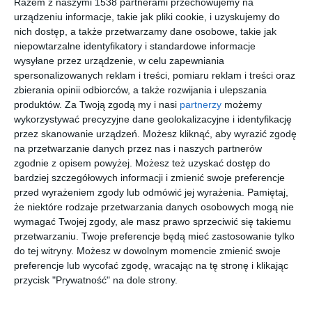
Razem z naszymi 1538 partnerami przechowujemy na
urządzeniu informacje, takie jak pliki cookie, i uzyskujemy do
nich dostęp, a także przetwarzamy dane osobowe, takie jak
niepowtarzalne identyfikatory i standardowe informacje
wysyłane przez urządzenie, w celu zapewniania
spersonalizowanych reklam i treści, pomiaru reklam i treści oraz
zbierania opinii odbiorców, a także rozwijania i ulepszania
produktów.
Za Twoją zgodą my i nasi
partnerzy
możemy
wykorzystywać precyzyjne dane geolokalizacyjne i identyfikację
przez skanowanie urządzeń. Możesz kliknąć, aby wyrazić zgodę
na przetwarzanie danych przez nas i naszych partnerów
zgodnie z opisem powyżej. Możesz też uzyskać dostęp do
Sentymentalny ogród
Ogród dla leniwych
bardziej szczegółowych informacji i zmienić swoje preferencje
Dodaj do ulubionych
Do
przed wyrażeniem zgody lub odmówić jej wyrażenia.
Pamiętaj,
że niektóre rodzaje przetwarzania danych osobowych mogą nie
wymagać Twojej zgody, ale masz prawo sprzeciwić się takiemu
przetwarzaniu. Twoje preferencje będą mieć zastosowanie tylko
do tej witryny. Możesz w dowolnym momencie zmienić swoje
preferencje lub wycofać zgodę, wracając na tę stronę i klikając
przycisk "Prywatność" na dole strony.