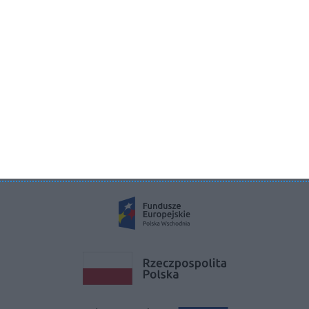
Aboutdecor sp. z o.o.
ul. Żurawia 71, 15-540 Białystok
KRS 0000822858
REGON 385286191
NIP 9662136111
©2026 Aboutdecor