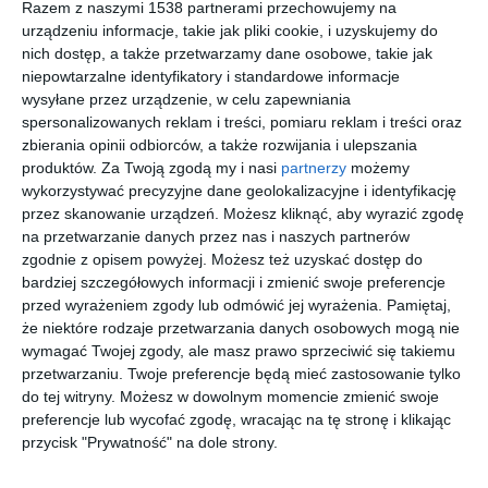
1 INSPIRACJA
Razem z naszymi 1538 partnerami przechowujemy na
urządzeniu informacje, takie jak pliki cookie, i uzyskujemy do
nich dostęp, a także przetwarzamy dane osobowe, takie jak
niepowtarzalne identyfikatory i standardowe informacje
wysyłane przez urządzenie, w celu zapewniania
spersonalizowanych reklam i treści, pomiaru reklam i treści oraz
zbierania opinii odbiorców, a także rozwijania i ulepszania
produktów.
Za Twoją zgodą my i nasi
partnerzy
możemy
wykorzystywać precyzyjne dane geolokalizacyjne i identyfikację
przez skanowanie urządzeń. Możesz kliknąć, aby wyrazić zgodę
na przetwarzanie danych przez nas i naszych partnerów
zgodnie z opisem powyżej. Możesz też uzyskać dostęp do
bardziej szczegółowych informacji i zmienić swoje preferencje
przed wyrażeniem zgody lub odmówić jej wyrażenia.
Pamiętaj,
Nowoczesna altana z
że niektóre rodzaje przetwarzania danych osobowych mogą nie
ceglanym murem
Dodaj do ulubionych
wymagać Twojej zgody, ale masz prawo sprzeciwić się takiemu
przetwarzaniu. Twoje preferencje będą mieć zastosowanie tylko
do tej witryny. Możesz w dowolnym momencie zmienić swoje
preferencje lub wycofać zgodę, wracając na tę stronę i klikając
przycisk "Prywatność" na dole strony.