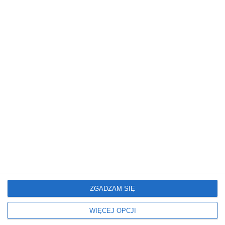
Jak odgrodzić się od sąsiada - nowoczesne trendy w
ogrodzeniach
ZGADZAM SIĘ
WIĘCEJ OPCJI
Na jaki kolor pomalować ogrodzenie betonowe -