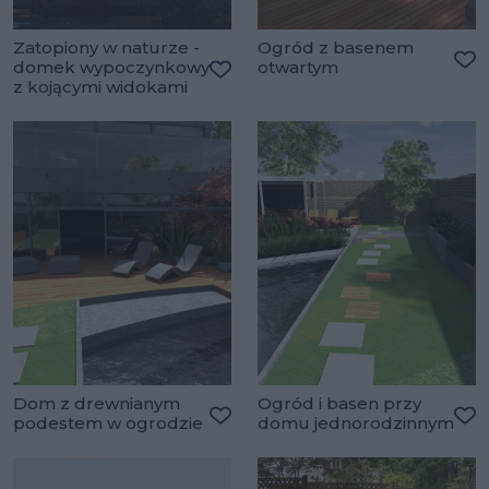
Zatopiony w naturze -
Ogród z basenem
domek wypoczynkowy
otwartym
Do
z kojącymi widokami
Dodaj do ulubionych
Dom z drewnianym
Ogród i basen przy
podestem w ogrodzie
domu jednorodzinnym
Dodaj do ulubionych
Do