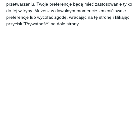
przetwarzaniu. Twoje preferencje będą mieć zastosowanie tylko
do tej witryny. Możesz w dowolnym momencie zmienić swoje
preferencje lub wycofać zgodę, wracając na tę stronę i klikając
przycisk "Prywatność" na dole strony.
Skandynawskie
Przestrzenny ogród
ogrodzenie
Dodaj do ulubionych
Do
Pomysł na ogrodzenie
Aranżacja ogrodzenia
Dodaj do ulubionych
Do