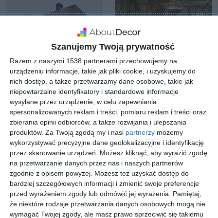
Szanujemy Twoją prywatność
Razem z naszymi 1538 partnerami przechowujemy na
urządzeniu informacje, takie jak pliki cookie, i uzyskujemy do
nich dostęp, a także przetwarzamy dane osobowe, takie jak
niepowtarzalne identyfikatory i standardowe informacje
wysyłane przez urządzenie, w celu zapewniania
Stylowy wiejski dom z
Aranżacja ogrodu z
spersonalizowanych reklam i treści, pomiaru reklam i treści oraz
ogrodem
przewagą trawy
zbierania opinii odbiorców, a także rozwijania i ulepszania
Dodaj do ulubionych
Do
produktów.
Za Twoją zgodą my i nasi
partnerzy
możemy
wykorzystywać precyzyjne dane geolokalizacyjne i identyfikację
przez skanowanie urządzeń. Możesz kliknąć, aby wyrazić zgodę
na przetwarzanie danych przez nas i naszych partnerów
zgodnie z opisem powyżej. Możesz też uzyskać dostęp do
bardziej szczegółowych informacji i zmienić swoje preferencje
przed wyrażeniem zgody lub odmówić jej wyrażenia.
Pamiętaj,
że niektóre rodzaje przetwarzania danych osobowych mogą nie
wymagać Twojej zgody, ale masz prawo sprzeciwić się takiemu