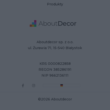
Produkty
Adres
Dane Firmy
Aboutdecor sp. z o.o.
ul. Żurawia 71, 15-540 Białystok
KRS 0000822858
REGON 385286191
NIP 9662136111
©2026 Aboutdecor