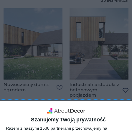
20 INSPIRACJI
Nowoczesny dom z
Industrialna stodoła z
ogrodem
betonowym
Dodaj do ulubionych
podjazdem
Do
Szanujemy Twoją prywatność
Razem z naszymi 1538 partnerami przechowujemy na