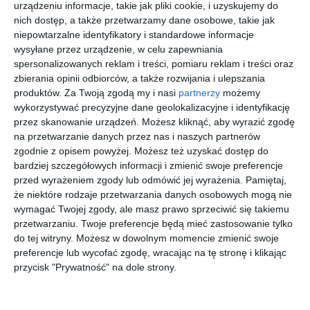
urządzeniu informacje, takie jak pliki cookie, i uzyskujemy do
nich dostęp, a także przetwarzamy dane osobowe, takie jak
niepowtarzalne identyfikatory i standardowe informacje
wysyłane przez urządzenie, w celu zapewniania
spersonalizowanych reklam i treści, pomiaru reklam i treści oraz
zbierania opinii odbiorców, a także rozwijania i ulepszania
produktów.
Za Twoją zgodą my i nasi
partnerzy
możemy
wykorzystywać precyzyjne dane geolokalizacyjne i identyfikację
Meble ogrodowe
Fotel ogrodowy w
przez skanowanie urządzeń. Możesz kliknąć, aby wyrazić zgodę
stolik siedziska w
kolorze białym z
na przetwarzanie danych przez nas i naszych partnerów
kolorze białym z
szarymi poduszkami
Do
Dodaj do ulubionych
poduszkami
zgodnie z opisem powyżej. Możesz też uzyskać dostęp do
bardziej szczegółowych informacji i zmienić swoje preferencje
przed wyrażeniem zgody lub odmówić jej wyrażenia.
Pamiętaj,
że niektóre rodzaje przetwarzania danych osobowych mogą nie
wymagać Twojej zgody, ale masz prawo sprzeciwić się takiemu
przetwarzaniu. Twoje preferencje będą mieć zastosowanie tylko
do tej witryny. Możesz w dowolnym momencie zmienić swoje
preferencje lub wycofać zgodę, wracając na tę stronę i klikając
przycisk "Prywatność" na dole strony.